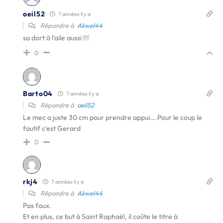
oeil52
7 années il y a
Répondre à
Akwel44
sa dort à l'aile aussi !!!
0
Barto04
7 années il y a
Répondre à
oeil52
Le mec a juste 30 cm pour prendre appui….Pour le coup le
fautif c'est Gerard
0
rkj4
7 années il y a
Répondre à
Akwel44
Pas faux.
Et en plus, ce but à Saint Raphaël, il coûte le titre à