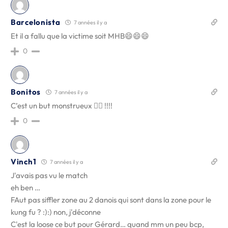
Barcelonista
7 années il y a
Et il a fallu que la victime soit MHB😄😄😄
0
Bonitos
7 années il y a
C’est un but monstrueux 🤾‍♂️ !!!!
0
Vinch1
7 années il y a
J'avais pas vu le match
eh ben …
FAut pas siffler zone au 2 danois qui sont dans la zone pour le
kung fu ? :):) non, j'déconne
C'est la loose ce but pour Gérard… quand mm un peu bcp,