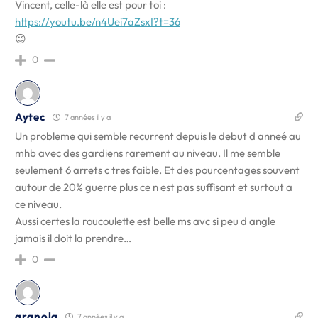
Vincent, celle-là elle est pour toi :
https://youtu.be/n4Uei7aZsxI?t=36
😉
0
Aytec
7 années il y a
Un probleme qui semble recurrent depuis le debut d anneé au
mhb avec des gardiens rarement au niveau. Il me semble
seulement 6 arrets c tres faible. Et des pourcentages souvent
autour de 20% guerre plus ce n est pas suffisant et surtout a
ce niveau.
Aussi certes la roucoulette est belle ms avc si peu d angle
jamais il doit la prendre…
0
granola
7 années il y a