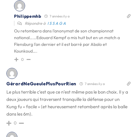
Philippemhb
7 années il y a
Répondre à
I S S A G A
Ou retombera dans l'anonymat de son championnat
national……Edouard Kempf a mis huit but en un match a
Flensburg l'an dernier et il est barré par Abalo et
Kounkoud….
0
GérardNeGueulePlusPourRien
7 années il y a
Le plus terrible c’est que ce n’est même pas le bon choix. Il y a
deux joueurs qui traversent tranquille la défense pour un
Kung fu « facile » (et heureusement retombent après la balle
dans les 6m).
0