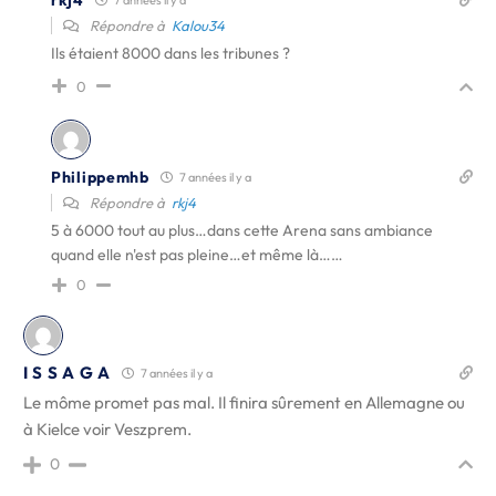
7 années il y a
Répondre à
Kalou34
Ils étaient 8000 dans les tribunes ?
0
Philippemhb
7 années il y a
Répondre à
rkj4
5 à 6000 tout au plus…dans cette Arena sans ambiance
quand elle n'est pas pleine…et même là……
0
I S S A G A
7 années il y a
Le môme promet pas mal. Il finira sûrement en Allemagne ou
à Kielce voir Veszprem.
0