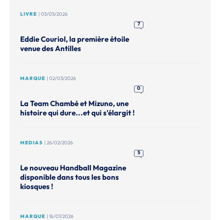
LIVRE
| 05/05/2026
7
Eddie Couriol, la première étoile
venue des Antilles
MARQUE
| 02/03/2026
0
La Team Chambé et Mizuno, une
histoire qui dure...et qui s'élargit !
MEDIAS
| 26/02/2026
5
Le nouveau Handball Magazine
disponible dans tous les bons
kiosques !
MARQUE
| 16/01/2026