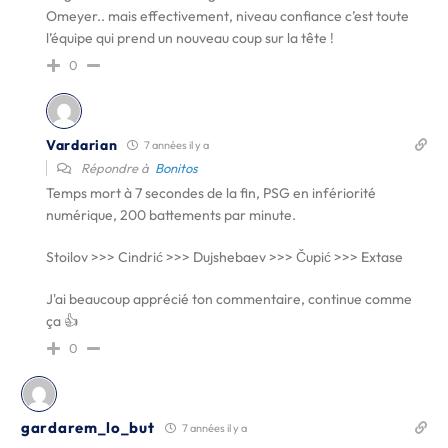
Omeyer.. mais effectivement, niveau confiance c’est toute
l’équipe qui prend un nouveau coup sur la tête !
0
Vardarian
7 années il y a
Répondre à
Bonitos
Temps mort à 7 secondes de la fin, PSG en infériorité
numérique, 200 battements par minute.
Stoilov >>> Cindrić >>> Dujshebaev >>> Čupić >>> Extase
J'ai beaucoup apprécié ton commentaire, continue comme
ça 👍
0
gardarem_lo_but
7 années il y a