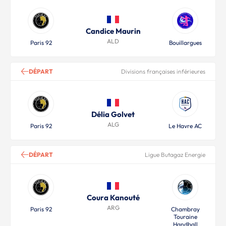
Candice Maurin
ALD
Paris 92
Bouillargues
DÉPART
Divisions françaises inférieures
Délia Golvet
ALG
Paris 92
Le Havre AC
DÉPART
Ligue Butagaz Energie
Coura Kanouté
ARG
Paris 92
Chambray
Touraine
Handball