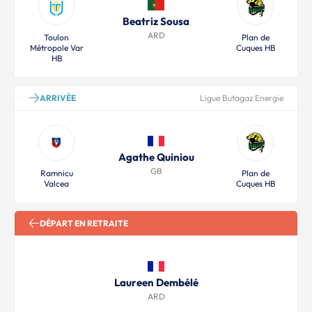
Beatriz Sousa
ARD
Toulon
Plan de
Métropole Var
Cuques HB
HB
ARRIVÉE
Ligue Butagaz Energie
Agathe Quiniou
GB
Ramnicu
Plan de
Valcea
Cuques HB
DÉPART EN RETRAITE
Laureen Dembélé
ARD