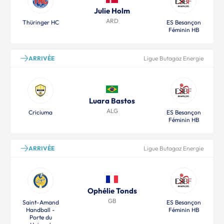
Julie Holm
ARD
Thüringer HC
ES Besançon
Féminin HB
ARRIVÉE
Ligue Butagaz Energie
Luara Bastos
ALG
Criciuma
ES Besançon
Féminin HB
ARRIVÉE
Ligue Butagaz Energie
Ophélie Tonds
GB
Saint-Amand
ES Besançon
Handball -
Féminin HB
Porte du