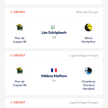
DÉPART
Reste de l'Europe
Léa Schüpbach
GB
Plan de
Yellow
Cuques HB
Winterthur
DÉPART
Ligue Butagaz Energie
Héléna Mathon
PV
Plan de
Chambray
Cuques HB
Touraine
Handball
DÉPART
Ligue Butagaz Energie