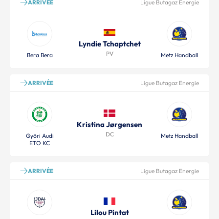
ARRIVÉE
Ligue Butagaz Energie
Lyndie Tchaptchet
PV
Bera Bera
Metz Handball
ARRIVÉE
Ligue Butagaz Energie
Kristina Jørgensen
DC
Györi Audi
Metz Handball
ETO KC
ARRIVÉE
Ligue Butagaz Energie
Lilou Pintat