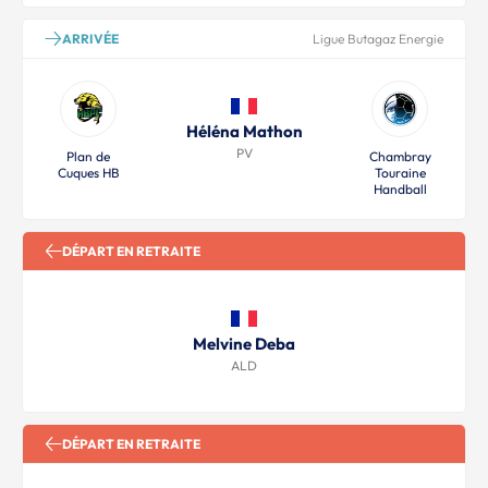
ARRIVÉE
Ligue Butagaz Energie
Héléna Mathon
PV
Plan de
Chambray
Cuques HB
Touraine
Handball
DÉPART EN RETRAITE
Melvine Deba
ALD
DÉPART EN RETRAITE