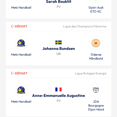
Sarah Bouktit
PV
Metz Handball
Györi Audi
ETO KC
DÉPART
Ligue des Champions Féminine
Johanna Bundsen
GB
Metz Handball
Odense
Håndbold
DÉPART
Ligue Butagaz Energie
Anne-Emmanuelle Augustine
PV
Metz Handball
JDA
Bourgogne
Dijon Hand