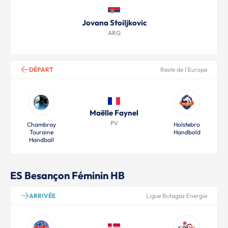
Jovana Stoiljkovic
ARG
DÉPART
Reste de l'Europe
Maëlle Faynel
PV
Chambray
Holstebro
Touraine
Handbold
Handball
ES Besançon Féminin HB
ARRIVÉE
Ligue Butagaz Energie