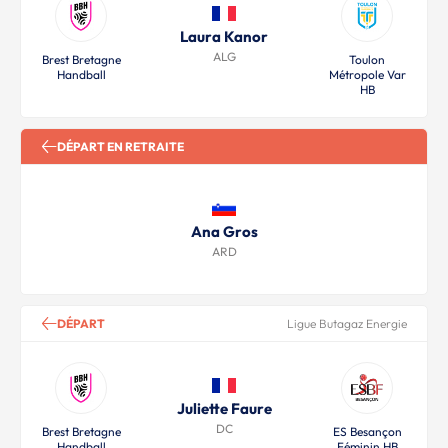
Laura Kanor
ALG
Brest Bretagne
Toulon
Handball
Métropole Var
HB
DÉPART EN RETRAITE
Ana Gros
ARD
DÉPART
Ligue Butagaz Energie
Juliette Faure
DC
Brest Bretagne
ES Besançon
Handball
Féminin HB