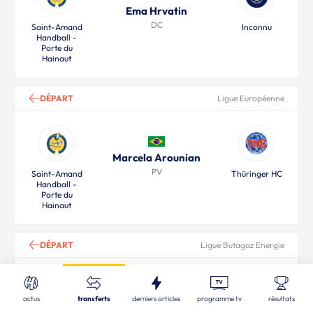
Ema Hrvatin
DC
Saint-Amand
Inconnu
Handball -
Porte du
Hainaut
DÉPART
Ligue Européenne
Marcela Arounian
PV
Saint-Amand
Thüringer HC
Handball -
Porte du
Hainaut
DÉPART
Ligue Butagaz Energie
Fermer
Filtres
Nos derniers articles
Réinitialisé
Recherche
actus
transferts
derniers articles
programme tv
résultats
Ophélie Tonds
STL
| 06/08/2026