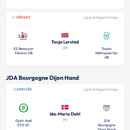
DÉPART
Ligue Butagaz Energie
Tonje Lerstad
GB
ES Besançon
Toulon
Féminin HB
Métropole Var
HB
JDA Bourgogne Dijon Hand
ARRIVÉE
Ligue Butagaz Energie
Ida-Marie Dahl
PV
Györi Audi
JDA
ETO KC
Bourgogne
Dijon Hand