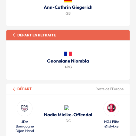
Ann-Cathrin Giegerich
GB
DÉPART EN RETRAITE
Gnonsiane Niombla
ARG
DÉPART
Reste de l'Europe
Nadia Mielke-Offendal
DC
JDA
HØJ Elite
Bourgogne
Ølstykke
Dijon Hand