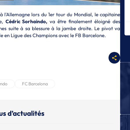
P
Po
 à l'Allemagne lors du 1er tour du Mondial, le capitaine
Sp
ne,
Cédric Sorhaindo,
va être finalement éloigné des
nes suite à sa blessure à la jambe droite. Le pivot va
L
Ja
ule en Ligue des Champions avec le FB Barcelone.
E
Ma
m
E
Le
L
indo
FC Barcelona
D
E
Di
B
us d’actualités
E
Ia
B