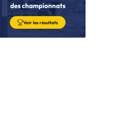
des championnats
SP
| 06/11/2025
 Barça officialise l'arrivée de Sergey
ernandez jusqu'en 2029
Voir les résultats
SP
| 29/09/2025
vier García Cuesta s’est éteint, le
ndball espagnol perd une figure
ajeure
SP
| 17/09/2025
rgey Hernandez signe 3 saisons à
rcelone ?
SP
| 13/09/2025
ul Entrerrios va s'occuper des sélections
unes espagnoles