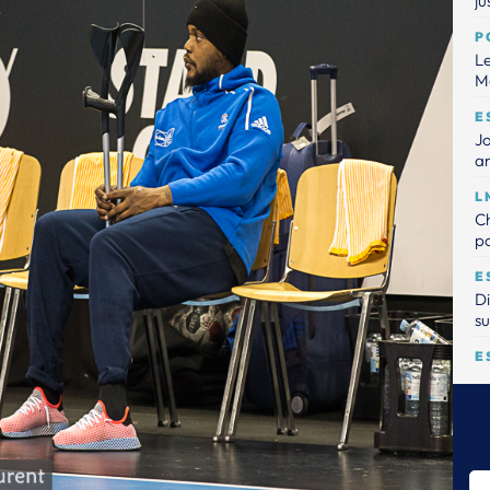
ju
P
Le
M
E
J
an
L
C
po
E
D
su
E
Le
M
E
Le
3