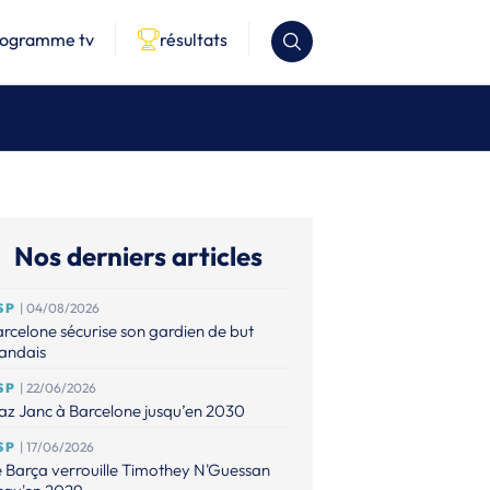
rogramme tv
résultats
Nos derniers articles
SP
| 04/08/2026
rcelone sécurise son gardien de but
landais
SP
| 22/06/2026
az Janc à Barcelone jusqu’en 2030
SP
| 17/06/2026
 Barça verrouille Timothey N'Guessan