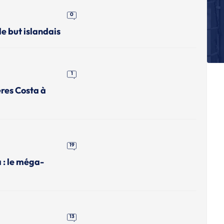
0
E
Le
e but islandais
H
E
Ja
ha
1
m
ères Costa à
E
Se
Ba
E
Ra
19
je
a : le méga-
13