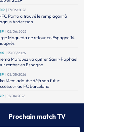
squ'en 2029
OR
| 17/06/2026
 FC Porto a trouvé le remplaçant à
agnus Andersson
SP
| 02/06/2026
orge Maqueda de retour en Espagne 14
s après
MS
| 25/05/2026
hema Marquez va quitter Saint-Raphaël
ur rentrer en Espagne
SP
| 03/05/2026
ika Mem adoube déjà son futur
ccesseur au FC Barcelone
SP
| 12/04/2026
 FC Barcelone aurait jeté son dévolu sur
arco Fis pour remplacer Dika Mem
Prochain match TV
SP
| 11/04/2026
 FC Barcelone, roi d'Espagne pour la
3eme fois