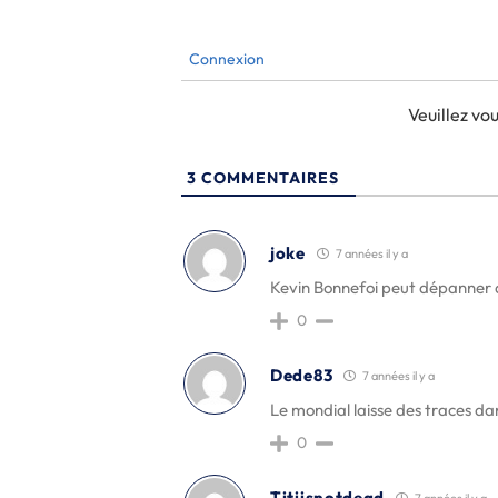
Connexion
Veuillez v
3
COMMENTAIRES
joke
7 années il y a
Kevin Bonnefoi peut dépanner a
0
Dede83
7 années il y a
Le mondial laisse des traces da
0
Titiisnotdead
7 années il y a