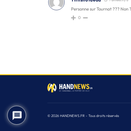
Personne sur Tournat ??? Non ?
0
3
© 2026 HANDNEWS.FR - Tous droits réservés