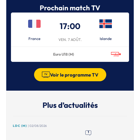
Prochain match TV
17:00
France
Islande
VEN. 7 AOÛT.
Euro U18 (M)
Voir le programme TV
Plus d’actualités
LDC (M)
| 02/08/2026
1