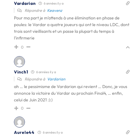
Vardarian
6 années il y a
Répondre à
Keavenz
Pour ma part je m’attends à une élimination en phase de
poules: le Vardar a quatre joueurs qui ont le niveau LDC, dont
trois sont vieillisants et un passe la plupart du temps à
l’infirmerie
0
Vinch1
6 années il y a
Répondre à
Vardarian
ah … le pessimisme de Vardarian qui revient … Donc, je vous
annonce la victoire du Vardar au prochain Final4, … enfin,
celui de Juin 2021 :):)
0
Aurele44
6 années il y a