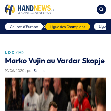
Ligue 
Coupes d'Europe
Ligue des Champions
LDC (M)
Marko Vujin au Vardar Skopje
19/06/2020
, par
Schmid