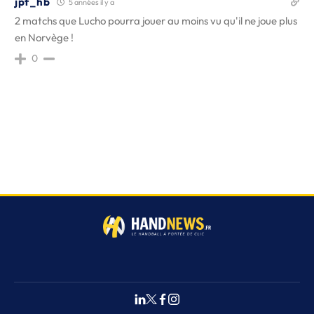
jpf_hb
5 années il y a
2 matchs que Lucho pourra jouer au moins vu qu'il ne joue plus
en Norvège !
0