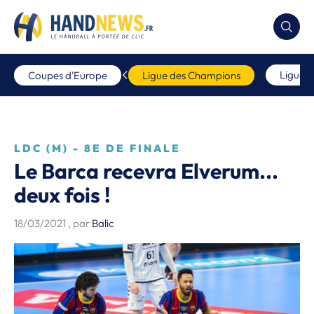
Ligue 
Coupes d'Europe
Ligue des Champions
LDC (M) - 8E DE FINALE
Le Barca recevra Elverum...
deux fois !
18/03/2021
, par
Balic