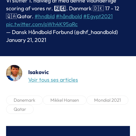
Vi slutter 1. halvleg af med denne vidunderlige
scoring af vores nr. 2️⃣4️⃣. Danmark 🇩🇰 17 - 12
🇶🇦Qatar.
#hndbld
#håndbold
#Egypt2021
pic.twitter.com/pWh4K95aRc
— Dansk Håndbold Forbund (@dhf_haandbold)
January 21, 2021
Isakovic
Voir tous ses articles
Danemark
Mikkel Hansen
Mondial 2021
Qatar