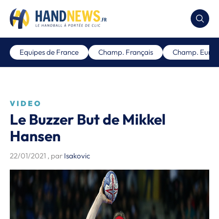
Equipes de France
Champ. Français
Champ. Euro
VIDEO
Le Buzzer But de Mikkel
Hansen
22/01/2021
, par
Isakovic