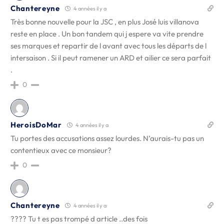
Chantereyne
4 années il y a
Très bonne nouvelle pour la JSC , en plus José luis villanova
reste en place . Un bon tandem qui j espere va vite prendre
ses marques et repartir de l avant avec tous les départs de l
intersaison . Si il peut ramener un ARD et ailier ce sera parfait
.
0
HeroisDoMar
4 années il y a
Tu portes des accusations assez lourdes. N’aurais-tu pas un
contentieux avec ce monsieur?
0
Chantereyne
4 années il y a
???? Tu t es pas trompé d article ..des fois