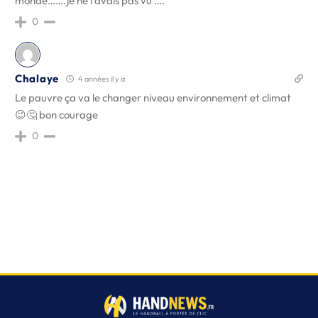
monde…….je ne l avais pas vu ….
0
Chalaye
4 années il y a
Le pauvre ça va le changer niveau environnement et climat
😉🤔 bon courage
0