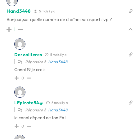
Hand3448
5 mois il y a
Bonjour,sur quelle numéro de chaîne eurosport svp ?
1
Dervallieres
5 mois il y a
Répondre à
Hand3448
Canal 19 je crois.
0
LEpirate54@
5 mois il y a
Répondre à
Hand3448
le canal dépend de ton FAI
0