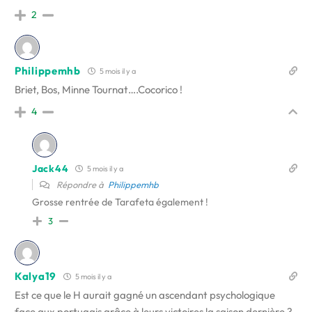
2
Philippemhb
5 mois il y a
Briet, Bos, Minne Tournat….Cocorico !
4
Jack44
5 mois il y a
Répondre à
Philippemhb
Grosse rentrée de Tarafeta également !
3
Kalya19
5 mois il y a
Est ce que le H aurait gagné un ascendant psychologique
face aux portugais grâce à leurs victoires la saison dernière ?