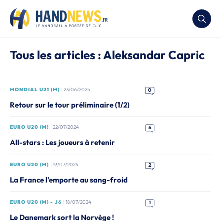
Tous les articles : Aleksandar Capric
MONDIAL U21 (M)
| 23/06/2025
0
Retour sur le tour préliminaire (1/2)
EURO U20 (M)
| 22/07/2024
6
All-stars : Les joueurs à retenir
EURO U20 (M)
| 19/07/2024
2
La France l'emporte au sang-froid
EURO U20 (M) - J6
| 18/07/2024
1
Le Danemark sort la Norvège !