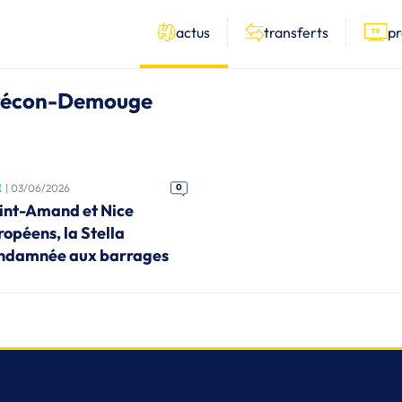
actus
transferts
p
e Frécon-Demouge
E
| 03/06/2026
0
int-Amand et Nice
ropéens, la Stella
ndamnée aux barrages