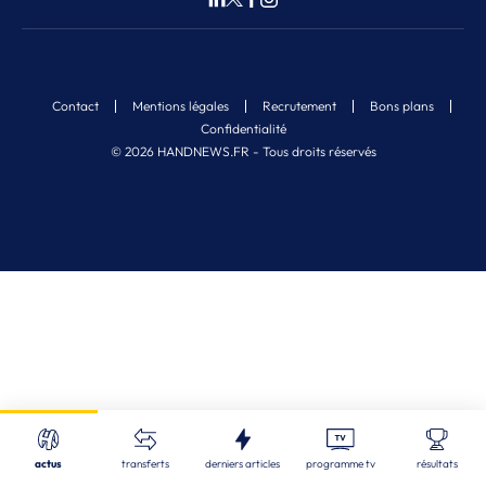
Contact
Mentions légales
Recrutement
Bons plans
Confidentialité
© 2026 HANDNEWS.FR - Tous droits réservés
Fermer
Nos derniers articles
Recherche
actus
transferts
derniers articles
programme tv
résultats
ALL
| 08/08/2026