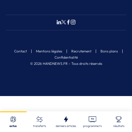
Contact
Mentions légales
Recrutement
Bons plans
Confidentialité
© 2026 HANDNEWS.FR - Tous droits réservés
Fermer
Nos derniers articles
Recherche
actus
transferts
derniers articles
programme tv
résultats
STL
| 06/08/2026