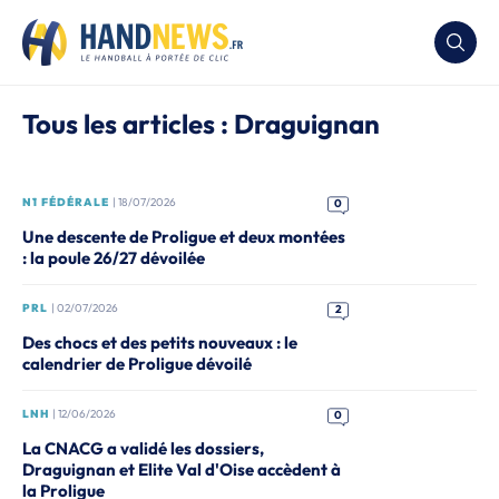
Tous les articles : Draguignan
N1 FÉDÉRALE
| 18/07/2026
0
Une descente de Proligue et deux montées
: la poule 26/27 dévoilée
PRL
| 02/07/2026
2
Des chocs et des petits nouveaux : le
calendrier de Proligue dévoilé
LNH
| 12/06/2026
0
La CNACG a validé les dossiers,
Draguignan et Elite Val d'Oise accèdent à
la Proligue