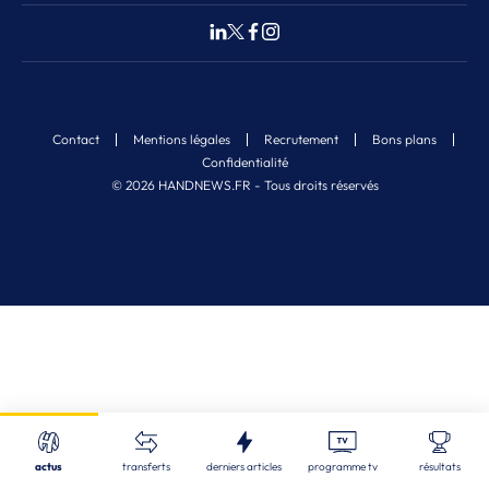
Contact
Mentions légales
Recrutement
Bons plans
Confidentialité
© 2026 HANDNEWS.FR - Tous droits réservés
Fermer
Nos derniers articles
Recherche
actus
transferts
derniers articles
programme tv
résultats
STL
| 06/08/2026