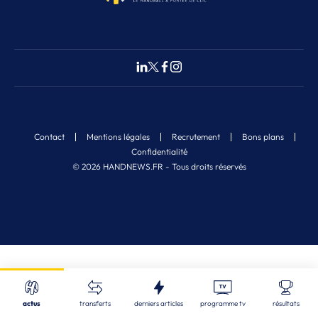
Contact
Mentions légales
Recrutement
Bons plans
Confidentialité
© 2026 HANDNEWS.FR - Tous droits réservés
Fermer
Nos derniers articles
Recherche
actus
transferts
derniers articles
programme tv
résultats
ALL
| 08/08/2026