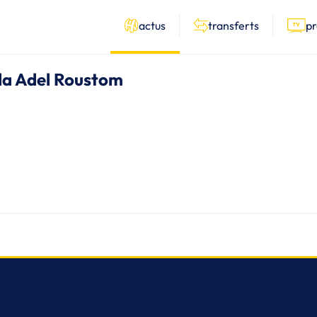
actus
transferts
p
ida Adel Roustom