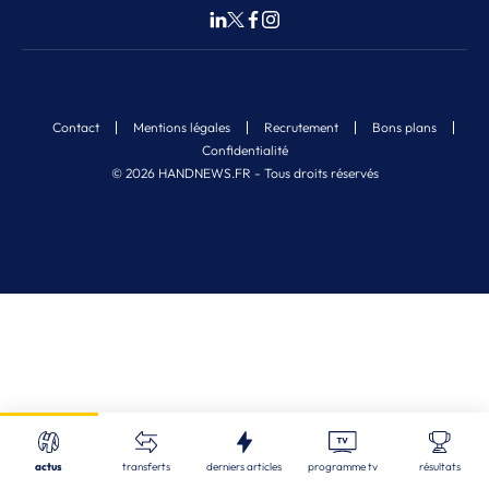
Contact
Mentions légales
Recrutement
Bons plans
Confidentialité
© 2026 HANDNEWS.FR - Tous droits réservés
Fermer
Nos derniers articles
Recherche
actus
transferts
derniers articles
programme tv
résultats
LBE
| 07/08/2026