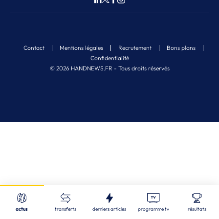
Contact
Mentions légales
Recrutement
Bons plans
Confidentialité
© 2026 HANDNEWS.FR - Tous droits réservés
Fermer
Nos derniers articles
Recherche
actus
transferts
derniers articles
programme tv
résultats
ALL
| 08/08/2026