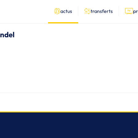
actus
transferts
p
ondel