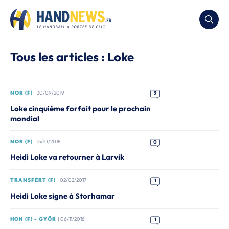
Tous les articles : Loke
NOR (F)
| 30/09/2019
2
Loke cinquième forfait pour le prochain
mondial
NOR (F)
| 15/10/2018
0
Heidi Loke va retourner à Larvik
TRANSFERT (F)
| 02/02/2017
1
Heidi Loke signe à Storhamar
HON (F) - GYÖR
| 06/11/2016
1