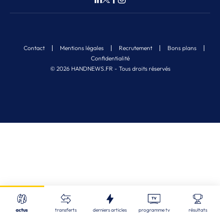
Contact
Mentions légales
Recrutement
Bons plans
Confidentialité
© 2026 HANDNEWS.FR - Tous droits réservés
Fermer
Nos derniers articles
Recherche
actus
transferts
derniers articles
programme tv
résultats
ALL
| 08/08/2026