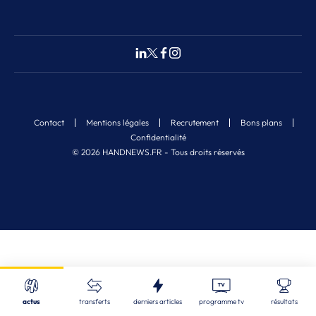
Contact
Mentions légales
Recrutement
Bons plans
Confidentialité
© 2026 HANDNEWS.FR - Tous droits réservés
Fermer
Nos derniers articles
Recherche
actus
transferts
derniers articles
programme tv
résultats
STL
| 06/08/2026