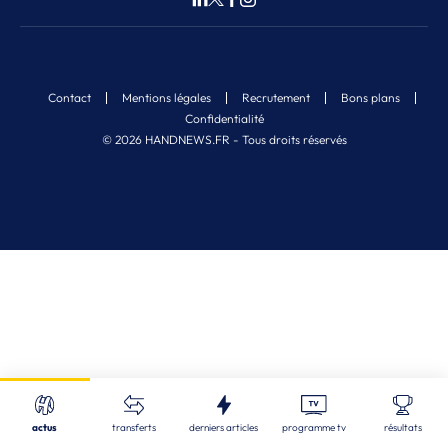
Contact
Mentions légales
Recrutement
Bons plans
Confidentialité
© 2026 HANDNEWS.FR - Tous droits réservés
Fermer
Nos derniers articles
Recherche
actus
transferts
derniers articles
programme tv
résultats
EDF (M) U18 - 1/4
| 06/08/2026