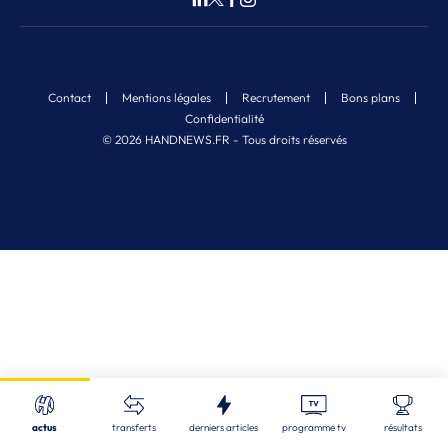
Contact
Mentions légales
Recrutement
Bons plans
Confidentialité
© 2026 HANDNEWS.FR - Tous droits réservés
Fermer
Nos derniers articles
Recherche
actus
transferts
derniers articles
programme tv
résultats
LBE
| 07/08/2026