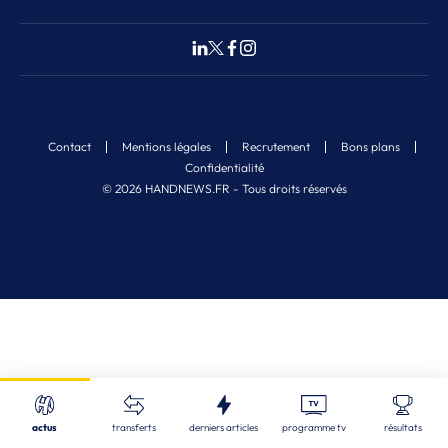
Contact
Mentions légales
Recrutement
Bons plans
Confidentialité
© 2026 HANDNEWS.FR - Tous droits réservés
Fermer
Nos derniers articles
Recherche
actus
transferts
derniers articles
programme tv
résultats
STL
| 06/08/2026