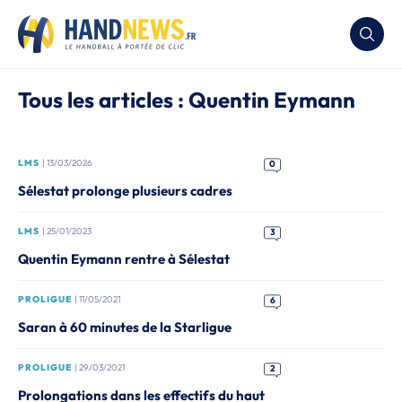
Tous les articles : Quentin Eymann
LMS
| 13/03/2026
0
Sélestat prolonge plusieurs cadres
LMS
| 25/01/2023
3
Quentin Eymann rentre à Sélestat
PROLIGUE
| 11/05/2021
6
Saran à 60 minutes de la Starligue
PROLIGUE
| 29/03/2021
2
Prolongations dans les effectifs du haut