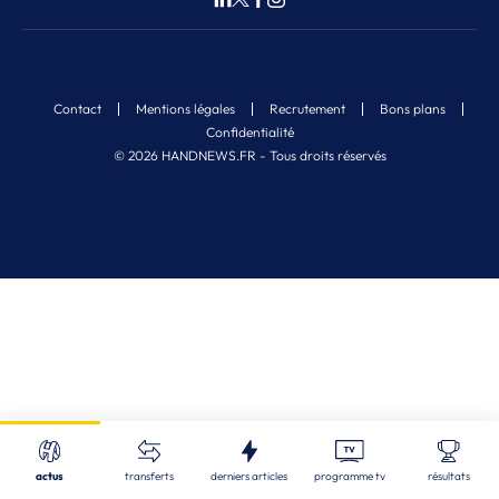
Contact
Mentions légales
Recrutement
Bons plans
Confidentialité
© 2026 HANDNEWS.FR - Tous droits réservés
Fermer
Nos derniers articles
Recherche
actus
transferts
derniers articles
programme tv
résultats
EDF (M) U18 - 1/4
| 06/08/2026