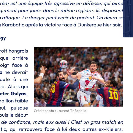
rém est une équipe très agressive en défense, qui aime
L
gement pour jouer dans le même registre. Ils disposent
Al
bu
n attaque. Le danger peut venir de partout. On devra se
 Karabatic après la victoire face à Dunkerque hier soir.
U
G
agy
ch
L
oit hongrois
Qu
ique arrière
du
doigt face à
L
z
ne devrait
Le
faute à une
L
eb. Alors qui
D
eter Gulyas
,
maillon faible
ul, puisque
Crédit photo : Laurent Théophile
uis le début
 de confiance, mais eux aussi ! C'est un gros match en
ic, qui retrouvera face à lui deux autres ex-Kielers.