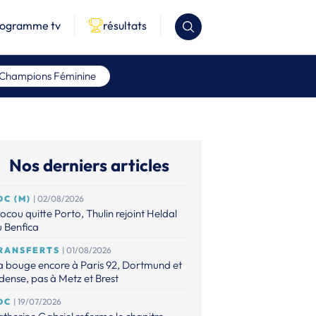
rogramme tv
résultats
 Champions Féminine
Nos derniers articles
DC (M)
| 02/08/2026
ocou quitte Porto, Thulin rejoint Heldal
 Benfica
RANSFERTS
| 01/08/2026
 bouge encore à Paris 92, Dortmund et
ense, pas à Metz et Brest
DC
| 19/07/2026