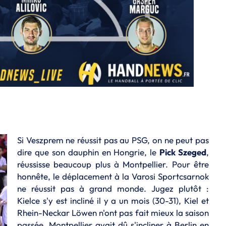
Si Veszprem ne réussit pas au PSG, on ne peut pas
dire que son dauphin en Hongrie, le
Pick Szeged
,
réussisse beaucoup plus à Montpellier. Pour être
honnête, le déplacement à la Varosi Sportcsarnok
ne réussit pas à grand monde. Jugez plutôt :
Kielce s'y est incliné il y a un mois (30-31), Kiel et
Rhein-Neckar Löwen n'ont pas fait mieux la saison
passée. Montpellier avait dû s'incliner à Berlin en