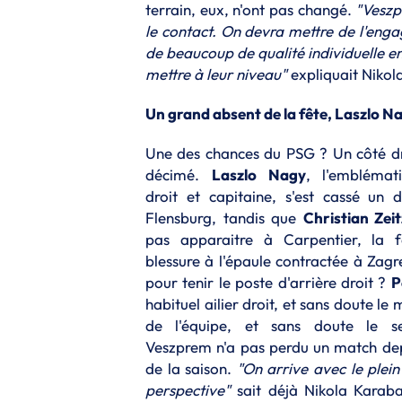
terrain, eux, n'ont pas changé.
"Veszp
le contact. On devra mettre de l'enga
de beaucoup de qualité individuelle e
mettre à leur niveau"
expliquait Nikola
Un grand absent de la fête, Laszlo N
Une des chances du PSG ? Un côté dr
décimé.
Laszlo Nagy
, l'emblémat
droit et capitaine, s'est cassé un 
Flensburg, tandis que
Christian Zeit
pas apparaitre à Carpentier, la 
blessure à l'épaule contractée à Zagr
pour tenir le poste d'arrière droit ?
P
habituel ailier droit, et sans doute le 
de l'équipe, et sans doute le se
Veszprem n'a pas perdu un match dep
de la saison.
"On arrive avec le plein
perspective"
sait déjà Nikola Karabat