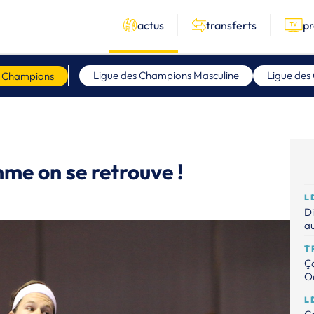
actus
transferts
p
Ligue des Champions Masculine
Ligue des
s Champions
me on se retrouve !
L
Di
au
T
Ça
Od
L