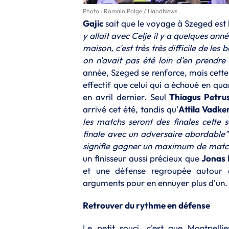
Photo : Romain Polge / HandNews
Gajic
sait que le voyage à Szeged est l
y allait avec Celje il y a quelques anné
maison, c'est très très difficile de les
on n'avait pas été loin d'en prendre
année, Szeged se renforce, mais cette
effectif que celui qui a échoué en q
en avril dernier. Seul
Thiagus Petru
arrivé cet été, tandis qu'
Attila Vadker
les matchs seront des finales cette 
finale avec un adversaire abordable"
signifie gagner un maximum de match
un finisseur aussi précieux que
Jonas 
et une défense regroupée autour 
arguments pour en ennuyer plus d'un.
Retrouver du rythme en défense
Le petit souci, c'est que Montpelli