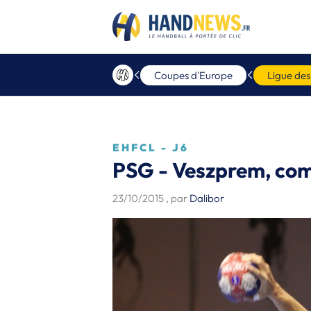
Coupes d'Europe
Ligue de
EHFCL - J6
PSG - Veszprem, com
23/10/2015
, par
Dalibor