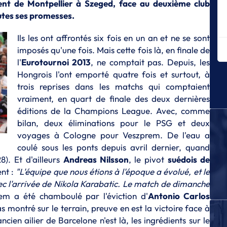
nt de Montpellier à Szeged, face au deuxième club
L
utes ses promesses.
Me
ti
Ils les ont affrontés six fois en un an et ne se sont
imposés qu'une fois. Mais cette fois là, en finale de
L
Qu
l'
Eurotournoi 2013
, ne comptait pas. Depuis, les
Ma
Hongrois l'ont emporté quatre fois et surtout, à
trois reprises dans les matchs qui comptaient
L
Un
vraiment, en quart de finale des deux dernières
Mo
éditions de la Champions League. Avec, comme
bilan, deux éliminations pour le PSG et deux
L
Le
voyages à Cologne pour Veszprem. De l'eau a
20
coulé sous les ponts depuis avril dernier, quand
). Et d'ailleurs
Andreas Nilsson
, le pivot
suédois de
L
Pa
ent :
"L'équipe que nous étions à l'époque a évolué, et le
le
c l'arrivée de Nikola Karabatic. Le match de dimanche
rem a été chamboulé par l'éviction d'
Antonio Carlos
L
s montré sur le terrain, preuve en est la victoire face à
Le
no
ncien ailier de Barcelone n'est là, les ingrédients sur le