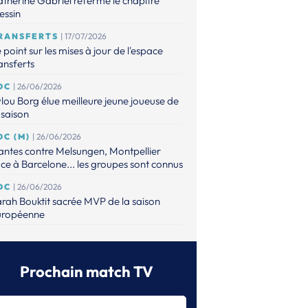
therine Gabriel referme le chapitre
essin
RANSFERTS
| 17/07/2026
 point sur les mises à jour de l'espace
ansferts
DC
| 26/06/2026
lou Borg élue meilleure jeune joueuse de
 saison
DC (M)
| 26/06/2026
ntes contre Melsungen, Montpellier
ce à Barcelone... les groupes sont connus
DC
| 26/06/2026
rah Bouktit sacrée MVP de la saison
uropéenne
DC
| 26/06/2026
s poules de Metz et Brest sont connues
Prochain match TV
DC (M)
| 25/06/2026
ntes tête de série, le PSG et Montpellier
ns le pot 2 avant le tirage