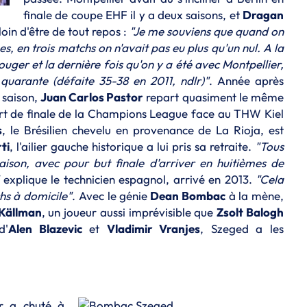
finale de coupe EHF il y a deux saisons, et
Dragan
oin d'être de tout repos :
"Je me souviens que quand on
es, en trois matchs on n'avait pas eu plus qu'un nul. A la
 bouger et la dernière fois qu'on y a été avec Montpellier,
 quarante (défaite 35-38 en 2011, ndlr)"
. Année après
 saison,
Juan Carlos Pastor
repart quasiment le même
uart de finale de la Champions League face au THW Kiel
s
, le Brésilien chevelu en provenance de La Rioja, est
ti
, l'ailier gauche historique a lui pris sa retraite.
"Tous
saison, avec pour but finale d'arriver en huitièmes de
explique le technicien espagnol, arrivé en 2013.
"Cela
s à domicile"
. Avec le génie
Dean Bombac
à la mène,
Källman
, un joueur aussi imprévisible que
Zsolt Balogh
d'
Alen Blazevic
et
Vladimir Vranjes
, Szeged a les
er a chuté à