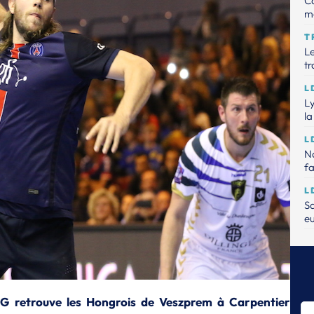
Ca
m
T
Le
tr
L
Ly
la
L
Na
fa
L
Sa
e
L
Le
L
Na
PSG retrouve les Hongrois de Veszprem à Carpentier
da