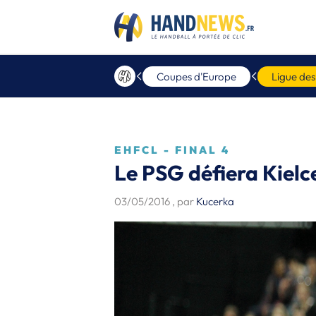
Coupes d'Europe
Ligue de
EHFCL - FINAL 4
Le PSG défiera Kielce
03/05/2016
, par
Kucerka