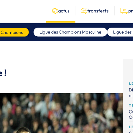
actus
transferts
p
Ligue des Champions Masculine
Ligue des
s Champions
 !
L
Di
au
T
Ça
Od
L