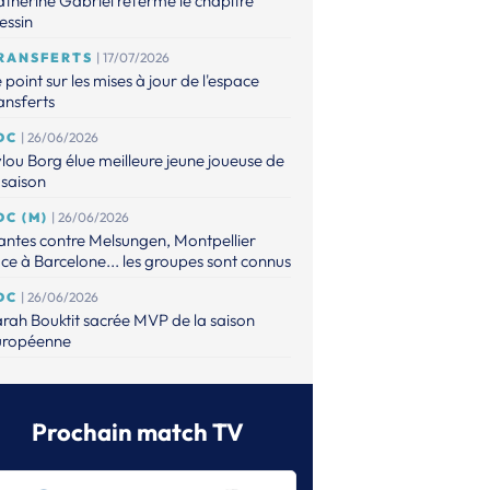
therine Gabriel referme le chapitre
essin
RANSFERTS
| 17/07/2026
 point sur les mises à jour de l'espace
ansferts
DC
| 26/06/2026
lou Borg élue meilleure jeune joueuse de
 saison
DC (M)
| 26/06/2026
ntes contre Melsungen, Montpellier
ce à Barcelone... les groupes sont connus
DC
| 26/06/2026
rah Bouktit sacrée MVP de la saison
uropéenne
DC
| 26/06/2026
s poules de Metz et Brest sont connues
Prochain match TV
DC (M)
| 25/06/2026
ntes tête de série, le PSG et Montpellier
ns le pot 2 avant le tirage