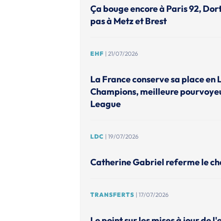
Ça bouge encore à Paris 92, Do
pas à Metz et Brest
EHF
| 21/07/2026
La France conserve sa place en 
Champions, meilleure pourvoye
League
LDC
| 19/07/2026
Catherine Gabriel referme le ch
TRANSFERTS
| 17/07/2026
Le point sur les mises à jour de l