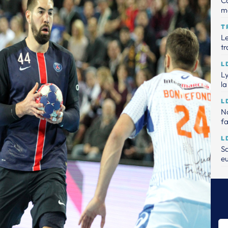
Ca
m
T
Le
tr
L
Ly
la
L
Na
fa
L
Sa
e
L
Le
L
Na
da