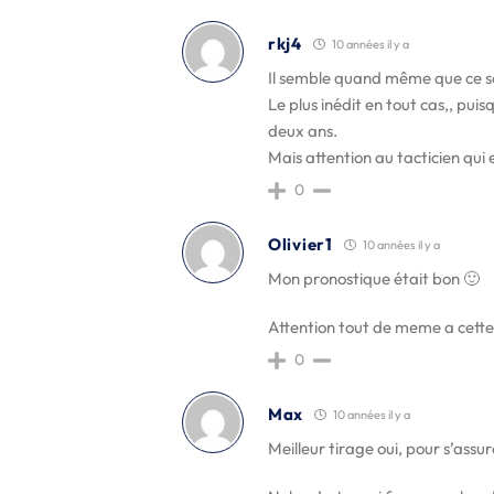
rkj4
10 années il y a
Il semble quand même que ce so
Le plus inédit en tout cas,, pui
deux ans.
Mais attention au tacticien qui 
0
Olivier1
10 années il y a
Mon pronostique était bon 🙂
Attention tout de meme a cette
0
Max
10 années il y a
Meilleur tirage oui, pour s’assur