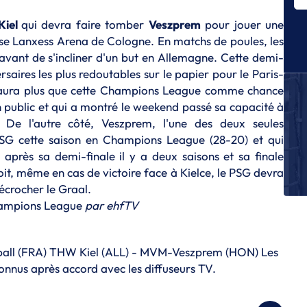
L
Kiel
qui devra faire tomber
Veszprem
pour jouer une
Al
bu
use Lanxess Arena de Cologne. En matchs de poules, les
avant de s'incliner d'un but en Allemagne. Cette demi-
U
rsaires les plus redoutables sur le papier pour le Paris-
G
ch
n'aura plus que cette Champions League comme chance
 public et qui a montré le weekend passé sa capacité à
L
. De l'autre côté, Veszprem, l'une des deux seules
Qu
du
PSG cette saison en Champions League (28-20) et qui
 après sa demi-finale il y a deux saisons et sa finale
L
oit, même en cas de victoire face à Kielce, le PSG devra
Le
décrocher le Graal.
L
ampions League
par
ehfTV
D
ball (FRA) THW Kiel (ALL) - MVM-Veszprem (HON) Les
t connus après accord avec les diffuseurs TV.