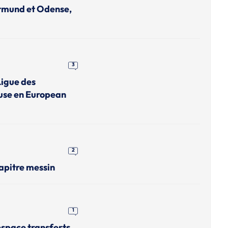
rtmund et Odense,
3
Ligue des
use en European
2
apitre messin
1
'espace transferts