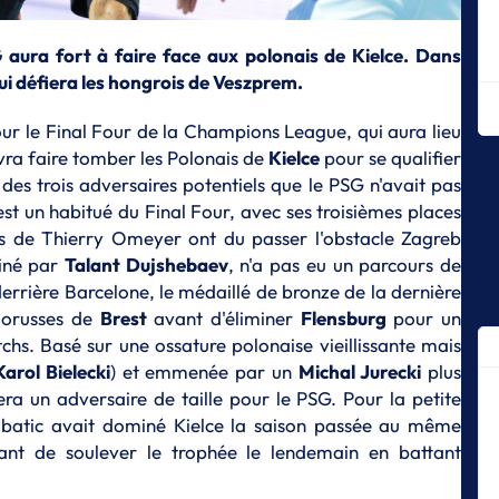
L
Me
aura fort à faire face aux polonais de Kielce. Dans
ti
qui défiera les hongrois de Veszprem.
L
pour le Final Four de la Champions League, qui aura lieu
Qu
Ma
ra faire tomber les Polonais de
Kielce
pour se qualifier
 des trois adversaires potentiels que le PSG n'avait pas
L
est un habitué du Final Four, avec ses troisièmes places
Un
Mo
ers de Thierry Omeyer ont du passer l'obstacle Zagreb
ainé par
Talant Dujshebaev
, n'a pas eu un parcours de
L
rrière Barcelone, le médaillé de bronze de la dernière
Le
20
élorusses de
Brest
avant d'éliminer
Flensburg
pour un
chs. Basé sur une ossature polonaise vieillissante mais
L
Karol Bielecki
) et emmenée par un
Michal Jurecki
plus
Pa
le
era un adversaire de taille pour le PSG. Pour la petite
batic avait dominé Kielce la saison passée au même
L
ant de soulever le trophée le lendemain en battant
Le
no