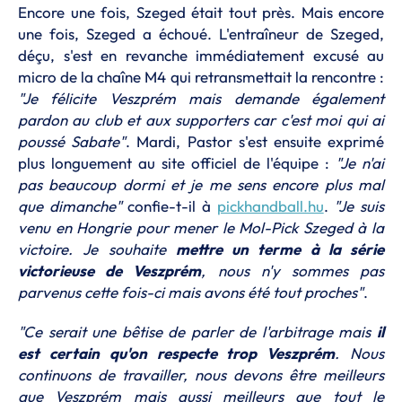
Encore une fois, Szeged était tout près. Mais encore
une fois, Szeged a échoué. L'entraîneur de Szeged,
déçu, s'est en revanche immédiatement excusé au
micro de la chaîne M4 qui retransmettait la rencontre :
"Je félicite Veszprém mais demande également
pardon au club et aux supporters car c'est moi qui ai
poussé Sabate"
. Mardi, Pastor s'est ensuite exprimé
plus longuement au site officiel de l'équipe :
"Je n'ai
pas beaucoup dormi et je me sens encore plus mal
que dimanche"
confie-t-il à
pickhandball.hu
.
"Je suis
venu en Hongrie pour mener le Mol-Pick Szeged à la
victoire. Je souhaite
mettre un terme à la série
victorieuse de Veszprém
, nous n'y sommes pas
parvenus cette fois-ci mais avons été tout proches"
.
"Ce serait une bêtise de parler de l'arbitrage mais
il
est certain qu'on respecte trop Veszprém
. Nous
continuons de travailler, nous devons être meilleurs
que Veszprém mais aussi meilleurs que tout le