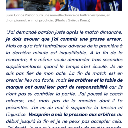
Juan Carlos Pastor aura une nouvelle chance de battre Veszprém, en
championnat, en mai prochain. (Photo : György Koncz)
"J'ai demandé pardon juste après le match dimanche,
je dois avouer que j'ai commis une grosse erreur
.
Mais ce qu'a fait l'entraîneur adverse de la première à
la dernière minute est inqualifiable. A la fin de la
rencontre, il a même voulu demander trois secondes
supplémentaires quand le temps s'est écoulé. Je ne
suis pas fier de mon acte. La fin de match est en
premier lieu ma faute, mais
les arbitres et la table de
marque ont aussi leur part de responsabilité
car ils
n'ont pas su contrôler la partie. J'ai poussé le coach
adverse, oui, mais pas de la manière dont il l'a
présentée. J'ai eu du mal à supporter la tension et
l'injustice.
Veszprém a mis la pression aux arbitres
du
début jusqu'à la fin et je ne peux pas accepter cela.
J'ai fauté, je me suis excusé auprès de tout le monde,