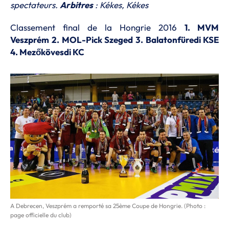
spectateurs.
Arbitres
: Kékes, Kékes
Classement final de la Hongrie 2016
1. MVM
Veszprém
2. MOL-Pick Szeged
3. Balatonfüredi KSE
4. Mezőkövesdi KC
A Debrecen, Veszprém a remporté sa 25ème Coupe de Hongrie. (Photo :
page officielle du club)