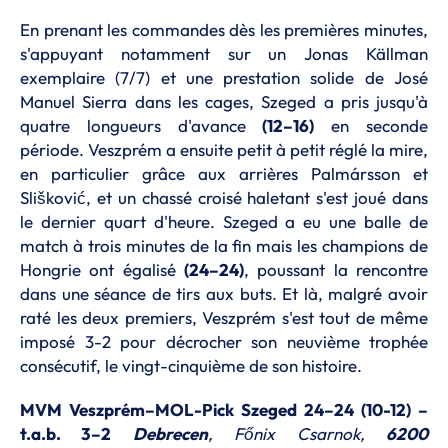
En prenant les commandes dès les premières minutes,
s'appuyant notamment sur un Jonas Källman
exemplaire (7/7) et une prestation solide de José
Manuel Sierra dans les cages, Szeged a pris jusqu'à
quatre longueurs d'avance
(12–16)
en seconde
période. Veszprém a ensuite petit à petit réglé la mire,
en particulier grâce aux arrières Palmársson et
Slišković, et un chassé croisé haletant s'est joué dans
le dernier quart d'heure. Szeged a eu une balle de
match à trois minutes de la fin mais les champions de
Hongrie ont égalisé
(24–24)
, poussant la rencontre
dans une séance de tirs aux buts. Et là, malgré avoir
raté les deux premiers, Veszprém s'est tout de même
imposé 3-2 pour décrocher son neuvième trophée
consécutif, le vingt-cinquième de son histoire.
MVM Veszprém–MOL-Pick Szeged 24–24 (10-12) –
t.a.b. 3–2
Debrecen
, Főnix Csarnok,
6200