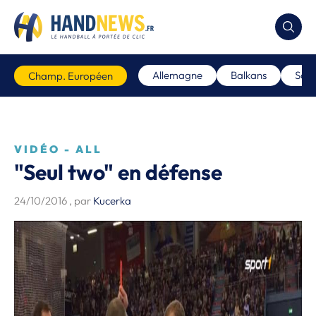
Allemagne
Balkans
Scan
Champ. Européen
VIDÉO - ALL
"Seul two" en défense
24/10/2016
, par
Kucerka