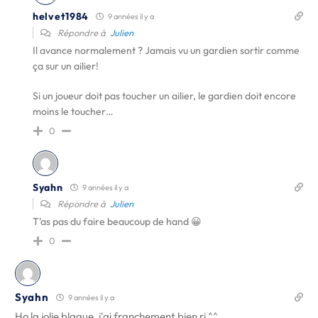
helvet1984
9 années il y a
Répondre à
Julien
Il avance normalement ? Jamais vu un gardien sortir comme
ça sur un ailier!
Si un joueur doit pas toucher un ailier, le gardien doit encore
moins le toucher…
0
Syahn
9 années il y a
Répondre à
Julien
T'as pas du faire beaucoup de hand 😀
0
Syahn
9 années il y a
Ho la jolie blague, j'ai franchement bien ri ^^