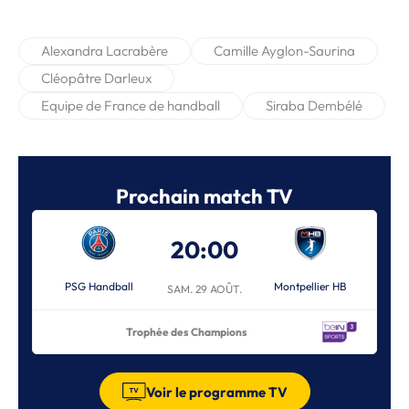
Alexandra Lacrabère
Camille Ayglon-Saurina
Cléopâtre Darleux
Equipe de France de handball
Siraba Dembélé
Prochain match TV
20:00
PSG Handball
Montpellier HB
SAM. 29 AOÛT.
Trophée des Champions
Voir le programme TV