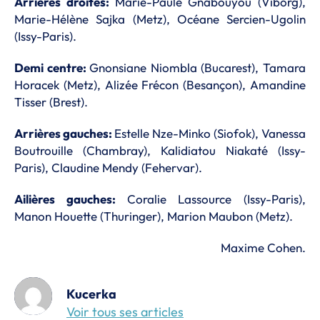
Arrières droites:
Marie-Paule Gnabouyou (Viborg),
Marie-Hélène Sajka (Metz), Océane Sercien-Ugolin
(Issy-Paris).
Demi centre:
Gnonsiane Niombla (Bucarest), Tamara
Horacek (Metz), Alizée Frécon (Besançon), Amandine
Tisser (Brest).
Arrières gauches:
Estelle Nze-Minko (Siofok), Vanessa
Boutrouille (Chambray), Kalidiatou Niakaté (Issy-
Paris), Claudine Mendy (Fehervar).
Ailières gauches:
Coralie Lassource (Issy-Paris),
Manon Houette (Thuringer), Marion Maubon (Metz).
Maxime Cohen.
Kucerka
Voir tous ses articles