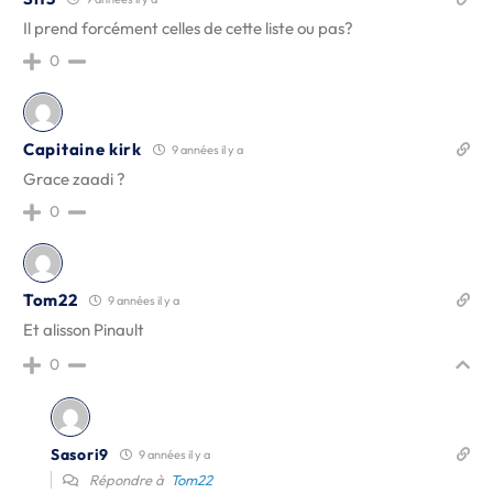
Il prend forcément celles de cette liste ou pas?
0
Capitaine kirk
9 années il y a
Grace zaadi ?
0
Tom22
9 années il y a
Et alisson Pinault
0
Sasori9
9 années il y a
Répondre à
Tom22