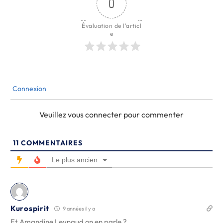
0
Évaluation de l'articl
e
Connexion
Veuillez vous connecter pour commenter
11
COMMENTAIRES
Le plus ancien
Kurospirit
9 années il y a
Et Amandine Leynaud on en parle ?