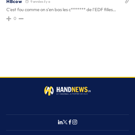
HBcow
9 années il y a
C'est fou comme on s'en bas les c******* de l'EDF filles…
0