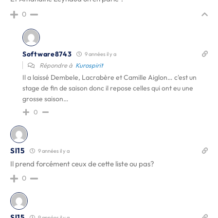
0
Software8743
9 années il y a
Répondre à
Kurospirit
Il a laissé Dembele, Lacrabère et Camille Aiglon… c'est un
stage de fin de saison donc il repose celles qui ont eu une
grosse saison…
0
Sl15
9 années il y a
Il prend forcément ceux de cette liste ou pas?
0
Sl15
9 années il y a