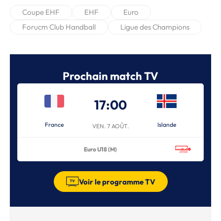
Coupe EHF
EHF
Euro
Forucm Club Handball
Ligue des Champions
Prochain match TV
17:00
France
Islande
VEN. 7 AOÛT.
Euro U18 (M)
Voir le programme TV