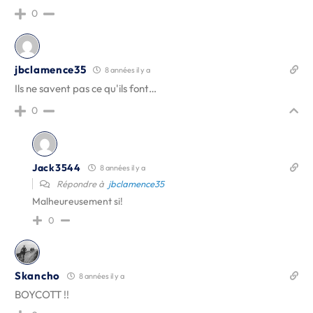
0
jbclamence35
8 années il y a
Ils ne savent pas ce qu'ils font…
0
Jack3544
8 années il y a
Répondre à
jbclamence35
Malheureusement si!
0
Skancho
8 années il y a
BOYCOTT !!