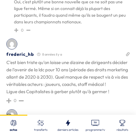
Oui, c'est plutôt une bonne nouvelle que ce ne soit pas une
ligue fermé. Même si on connait déjà la plupart des
participants, il faudra quand même qu'ils se bougent un peu
dans leurs championnats nationaux.
0
frederic_hb
8 années il y a
C’est bien triste qu’on laisse une dizaine de dirigeants décider
de l’avenir de la ldc pour 10 ans (période des droits marketing
allant de 2020 à 2030). Quel manque de respect vis à vis des
véritables acteurs : joueurs, coachs, staff médical !
Ligue des Capitalistes à gerber plutôt qu’à germer !
0
Fermer
52
Nos derniers articles
Recherche
YokYok
8 années il y a
actus
transferts
derniers articles
programme tv
résultats
STL
| 06/08/2026
Quand j'ai vu 12 clubs, je me suis dit que c'était peu mais qu'ils