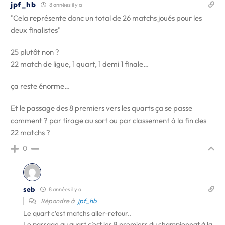
jpf_hb
8 années il y a
"Cela représente donc un total de 26 matchs joués pour les
deux finalistes"
25 plutôt non ?
22 match de ligue, 1 quart, 1 demi 1 finale…
ça reste énorme…
Et le passage des 8 premiers vers les quarts ça se passe
comment ? par tirage au sort ou par classement à la fin des
22 matchs ?
0
seb
8 années il y a
Répondre à
jpf_hb
Le quart c’est matchs aller-retour..
Le passage au quart c’est les 8 premiers du championnat à la