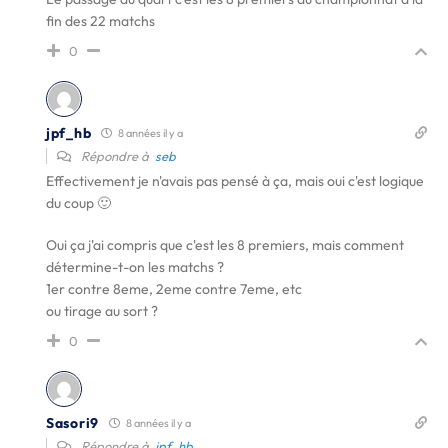
fin des 22 matchs
0
jpf_hb
8 années il y a
Répondre à
seb
Effectivement je n'avais pas pensé à ça, mais oui c'est logique
du coup 🙂
Oui ça j'ai compris que c'est les 8 premiers, mais comment
détermine-t-on les matchs ?
1er contre 8eme, 2eme contre 7eme, etc
ou tirage au sort ?
0
Sasori9
8 années il y a
Répondre à
jpf_hb