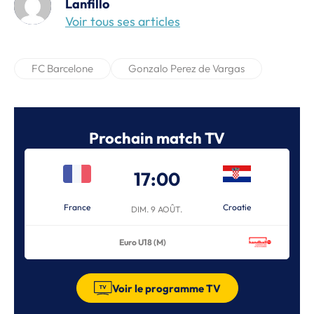
Lanfillo
Voir tous ses articles
FC Barcelone
Gonzalo Perez de Vargas
Prochain match TV
17:00
France
Croatie
DIM. 9 AOÛT.
Euro U18 (M)
Voir le programme TV