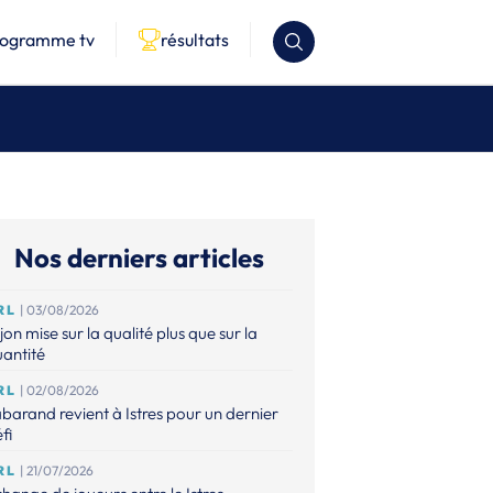
rogramme tv
résultats
Nos derniers articles
RL
| 03/08/2026
jon mise sur la qualité plus que sur la
antité
RL
| 02/08/2026
barand revient à Istres pour un dernier
fi
RL
| 21/07/2026