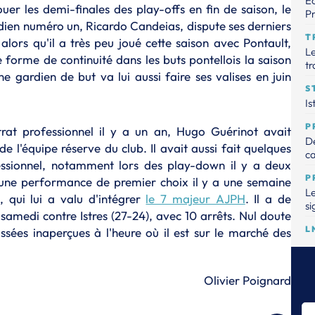
Éc
uer les demi-finales des play-offs en fin de saison, le
Pr
rdien numéro un, Ricardo Candeias, dispute ses derniers
T
lors qu'il a très peu joué cette saison avec Pontault,
Le
forme de continuité dans les buts pontellois la saison
tr
une gardien de but va lui aussi faire ses valises en juin
S
Is
P
trat professionnel il y a un an, Hugo Guérinot avait
De
 l'équipe réserve du club. Il avait aussi fait quelques
ca
essionnel, notamment lors des play-down il y a deux
P
é une performance de premier choix il y a une semaine
Le
, qui lui a valu d'intégrer
le 7 majeur AJPH
. Il a de
si
 samedi contre Istres (27-24), avec 10 arrêts. Nul doute
L
ssées inaperçues à l'heure où il est sur le marché des
La
Dr
la
Olivier Poignard
T
L'