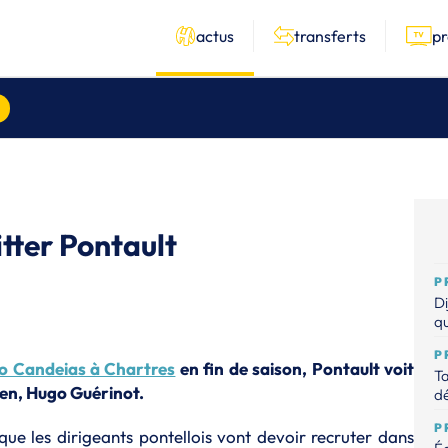
actus
transferts
p
tter Pontault
P
Di
qu
P
o Candeias à Chartres
en fin de saison, Pontault voit
Ta
en, Hugo Guérinot.
dé
P
que les dirigeants pontellois vont devoir recruter dans