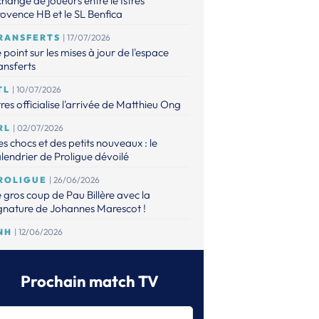
hange de joueurs entre le Istres
ovence HB et le SL Benfica
RANSFERTS
| 17/07/2026
 point sur les mises à jour de l'espace
ansferts
TL
| 10/07/2026
tres officialise l'arrivée de Matthieu Ong
RL
| 02/07/2026
s chocs et des petits nouveaux : le
lendrier de Proligue dévoilé
ROLIGUE
| 26/06/2026
 gros coup de Pau Billère avec la
gnature de Johannes Marescot !
NH
| 12/06/2026
 CNACG a validé les dossiers,
aguignan et Elite Val d'Oise accèdent à
 Proligue
Prochain match TV
RANSFERTS
| 12/06/2026
espace Transferts est à jour !