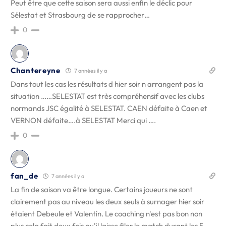
Peut être que cette saison sera aussi enfin le déclic pour
Sélestat et Strasbourg de se rapprocher…
0
Chantereyne
7 années il y a
Dans tout les cas les résultats d hier soir n arrangent pas la
situation ……SELESTAT est très compréhensif avec les clubs
normands JSC égalité à SELESTAT. CAEN défaite à Caen et
VERNON défaite….à SELESTAT Merci qui ….
0
fan_de
7 années il y a
La fin de saison va être longue. Certains joueurs ne sont
clairement pas au niveau les deux seuls à surnager hier soir
étaient Debeule et Valentin. Le coaching n'est pas bon non
plus cela fait deux fois qu'il laisse filer le match durant les 5