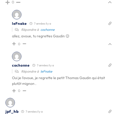
0
leFnake
7 années il y a
Répondre à
cochonne
allez, avoue, tu regrettes Gaudin 😉
0
cochonne
7 années il y a
Répondre à
leFnake
Oui je l'avoue, je regrette le petit Thomas Gaudin qui était
plutôt mignon .
0
jpf_hb
7 années il y a