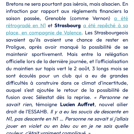
Bretons ne sera pourtant pas isérois, mais alsacien. En
infraction par rapport aux règlements financiers la
saison passée, Grenoble (comme Vernon)
a été
rétrogradé en N1
et
Strasbourg
a été repêché à sa
place, en compagnie de Valence
. Les Strasbourgeois
savaient qu'ils avaient une chance de rester en
Proligue, après avoir manqué la possibilité de se
maintenir sportivement. Mais entre la relégation
officielle lors de la dernière journée, et l'officialisation
du maintien sur tapis vert le 2 août, 3 longs mois se
sont écoulés pour un club qui a eu de grandes
difficultés à construire dans ce climat d’incertitude,
auquel s’est ajoutée le retour de la possibilité de
fusion avec Sélestat dès la reprise.
« Personne ne
savait rien,
témoigne
Lucien Auffret
, nouvel ailier
droit de l’ESSAHB.
Il y a eu les soucis de descente en
N1, pas descente en N1 … Personne ne savait si j’allais
jouer en violet ou en bleu ou en je ne sais quelle
couleur, c’était vraiment compliqué. »