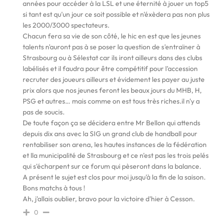
années pour accéder à la LSL et une éternité à jouer un top5
si tant est qu'un jour ce soit possible et n'éxèdera pas non plus
les 2000/3000 spectateurs.
Chacun fera sa vie de son côté, le hic en est que les jeunes
talents n'auront pas à se poser la question de s'entraïner à
Strasbourg ou à Sélestat car ils iront ailleurs dans des clubs
labélisés et il faudra pour être compétitif pour l'accession
recruter des joueurs ailleurs et évidement les payer au juste
prix alors que nos jeunes feront les beaux jours du MHB, H,
PSG et autres… mais comme on est tous très riches.il n'y a
pas de soucis.
De toute façon ça se décidera entre Mr Bellon qui attends
depuis dix ans avec la SIG un grand club de handball pour
rentabiliser son arena, les hautes instances de la fédération
et lla municipalité de Strasbourg et ce n'est pas les trois pelés
qui s'écharpent sur ce forum qui pèseront dans la balance.
A présent le sujet est clos pour moi jusqu'à la fin de la saison.
Bons matchs à tous !
Ah, j'allais oublier, bravo pour la victoire d'hier à Cesson.
0