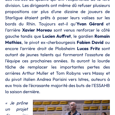
division. Les dirigeants ont même dû refuser plusieurs
propositions car plus d’une dizaine de joueurs de
Starligue étaient prêts à poser leurs valises sur les
bords du Rhin. Toujours est-il qu'
Yvan Gérard
et
l’arrière
Xavier Moreau
sont venus renforcer le côté
gauche tandis que
Lucien Auffret
, le gardien
Romain
Mathias
, le pivot ex-cherbourgeois
Fabien David
ou
encore l’arrière droit de Plobsheim
Lucas Fritz
sont
autant de jeunes talents qui formeront l’ossature de
l’équipe ces prochaines années. Ils auront la lourde
tâche de remplacer les importantes pertes des
arrières Arthur Muller et Tom Robyns vers Massy et
du pivot italien Andrea Parisini vers Istres, auteurs à
eux trois de l'écrasante majorité des buts de l'ESSAHB
la saison dernière.
« Je prône
un projet