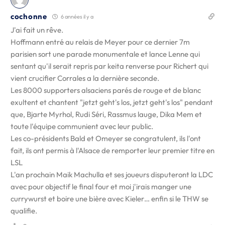
cochonne
6 années il y a
J'ai fait un rêve.
Hoffmann entré au relais de Meyer pour ce dernier 7m
parisien sort une parade monumentale et lance Lenne qui
sentant qu'il serait repris par keita renverse pour Richert qui
vient crucifier Corrales a la dernière seconde.
Les 8000 supporters alsaciens parés de rouge et de blanc
exultent et chantent "jetzt geht's los, jetzt geht's los" pendant
que, Bjarte Myrhol, Rudi Séri, Rassmus lauge, Dika Mem et
toute l'équipe communient avec leur public.
Les co-présidents Bald et Omeyer se congratulent, ils l'ont
fait, ils ont permis à l'Alsace de remporter leur premier titre en
LSL
L'an prochain Maik Machulla et ses joueurs disputeront la LDC
avec pour objectif le final four et moi j'irais manger une
currywurst et boire une bière avec Kieler… enfin si le THW se
qualifie.