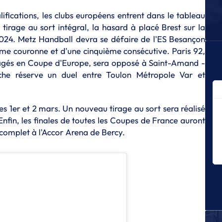
C
lifications, les clubs européens entrent dans le tableau
La
irage au sort intégral, la hasard à placé Brest sur la
fi
n 2024. Metz Handball devra se défaire de l'ES Besançon
C
ème couronne et d'une cinquième consécutive. Paris 92,
L
agés en Coupe d'Europe, sera opposé à Saint-Amand -
B
iche réserve un duel entre Toulon Métropole Var et
C
Me
es 1er et 2 mars. Un nouveau tirage au sort sera réalisé
C
Enfin, les finales de toutes les Coupes de France auront
De
Fr
omplet à l'Accor Arena de Bercy.
C
Le
C
Br
pr
C
Le