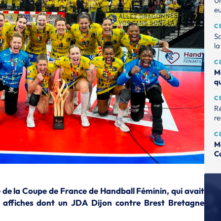
Un
e
C
Sa
la
C
M
q
C
Ré
r
C
M
C
C
Na
e de la Coupe de France de Handball Féminin, qui avait
C
es affiches dont un JDA Dijon contre Brest Bretagne
Mo
so