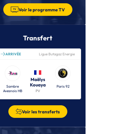
DF
| 14/04/2026
Voir le programme TV
 chanteuse Jenifer en show case pour les
nales de Coupe de France
DF
| 14/04/2026
e programme complet des finales à
Transfert
ercy
DF (F)
| 04/04/2026
ARRIVÉE
Ligue Butagaz Energie
tz en patron, Dijon au rendez-vous
DF (F)
| 04/04/2026
mi-finales invisibles : la Coupe de
ance oubliée des écrans
Maëlys
Kouaya
Sambre
Paris 92
DF (F)
| 04/03/2026
Avesnois HB
PV
s affiches des demi-finales sont connues
DF (F)
| 28/02/2026
est déjoue après la pause, Metz en
Voir les transferts
ofite et s’offre le dernier carré
DF (M)
| 18/02/2026
s demi-finales sont connues avec un