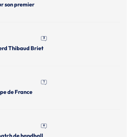
ur son premier
3
erd Thibaud Briet
1
upe de France
6
match de handball