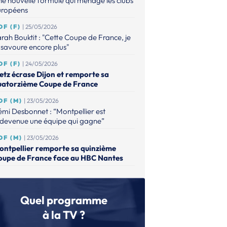
e nouvelle formule qui ménage les clubs
uropéens
DF (F)
| 25/05/2026
rah Bouktit : "Cette Coupe de France, je
 savoure encore plus"
DF (F)
| 24/05/2026
etz écrase Dijon et remporte sa
uatorzième Coupe de France
DF (M)
| 23/05/2026
mi Desbonnet : “Montpellier est
edevenue une équipe qui gagne”
DF (M)
| 23/05/2026
ontpellier remporte sa quinzième
oupe de France face au HBC Nantes
DF (M)
| 15/04/2026
ntes dompte Nîmes et file à Bercy
Quel programme
DF (M)
| 15/04/2026
ntpellier domine Paris et ira défendre
à la TV ?
n titre face au HBC Nantes