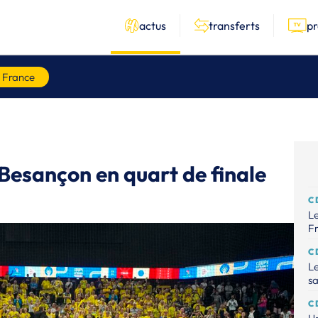
actus
transferts
p
 France
Besançon en quart de finale
C
Le
Fr
C
Le
sa
C