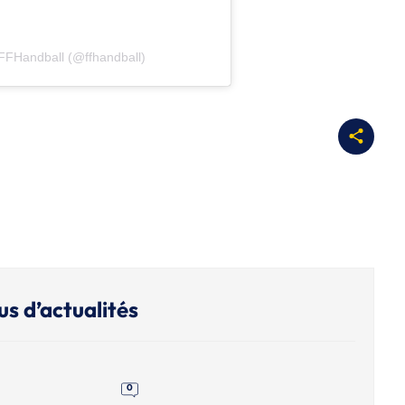
 FFHandball (@ffhandball)
us d’actualités
0