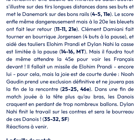
s'illustre sur des tirs longues distances dans ses buts et
met le Danemark sur des bons rails (
4-5, 11e
). Le score
enfle même dangereusement mais à la 20e les bleuets
ont fait leur retour (
11-11, 21e
). Clément Damiani fait
tourner en bourrique Jorgensen (4 buts à la pause), et
aidé des tauliers Elohim Prandi et Dylan Nahi la casse
est limitée à la pause (
14-16, MT
). Mais il faudra tout
de même attendre la 45e pour voir les Français
devant ! Il fallait un missile de Elohim Prandi - encore
lui - pour cela, mais la joie est de courte durée : Noah
Gaudin prend une exclusion définitive et ne jouera pas
la fin de la rencontre (
25-25, 46e
). Dans une fin de
match jouée à la tête plus qu'au bras, les Danois
craquent en perdant de trop nombreux ballons. Dylan
Nahi finit le travail sur les contres et sera le bourreau
de ces Danois ! (
35-32, SF
)
Réactions à venir.