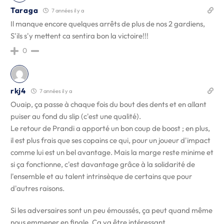
Taraga
7 années il y a
Il manque encore quelques arrêts de plus de nos 2 gardiens,
S'ils s'y mettent ca sentira bon la victoire!!!
0
rkj4
7 années il y a
Ouaip, ça passe à chaque fois du bout des dents et en allant
puiser au fond du slip (c'est une qualité).
Le retour de Prandi a apporté un bon coup de boost ; en plus,
il est plus frais que ses copains ce qui, pour un joueur d'impact
comme lui est un bel avantage. Mais la marge reste minime et
si ça fonctionne, c'est davantage grâce à la solidarité de
l'ensemble et au talent intrinsèque de certains que pour
d'autres raisons.
Si les adversaires sont un peu émoussés, ça peut quand même
nous emmener en finale. Ça va être intéressant.