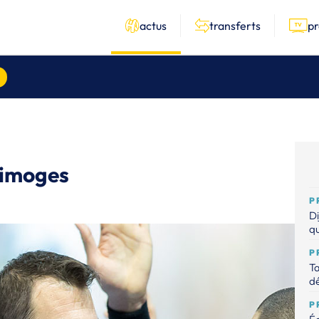
actus
transferts
p
Limoges
P
Di
qu
P
Ta
dé
P