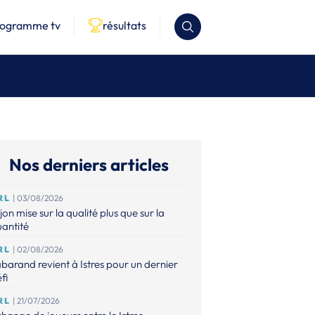
rogramme tv
résultats
Nos derniers articles
RL
| 03/08/2026
jon mise sur la qualité plus que sur la
antité
RL
| 02/08/2026
barand revient à Istres pour un dernier
fi
RL
| 21/07/2026