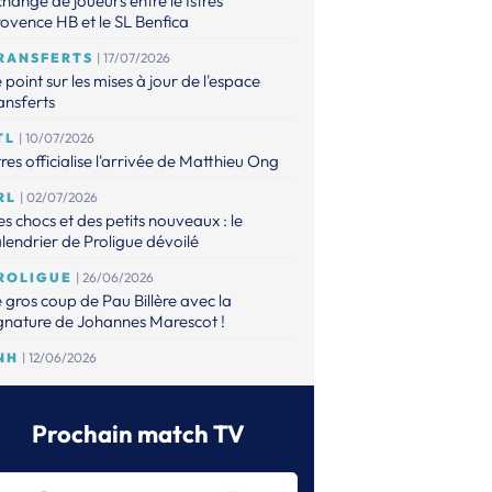
hange de joueurs entre le Istres
ovence HB et le SL Benfica
RANSFERTS
| 17/07/2026
 point sur les mises à jour de l'espace
ansferts
TL
| 10/07/2026
tres officialise l'arrivée de Matthieu Ong
RL
| 02/07/2026
s chocs et des petits nouveaux : le
lendrier de Proligue dévoilé
ROLIGUE
| 26/06/2026
 gros coup de Pau Billère avec la
gnature de Johannes Marescot !
NH
| 12/06/2026
 CNACG a validé les dossiers,
aguignan et Elite Val d'Oise accèdent à
 Proligue
Prochain match TV
RANSFERTS
| 12/06/2026
espace Transferts est à jour !