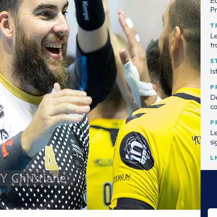
Éc
Pr
T
Le
tr
S
Is
P
De
ca
P
Le
si
L
La
Dr
la
T
L'