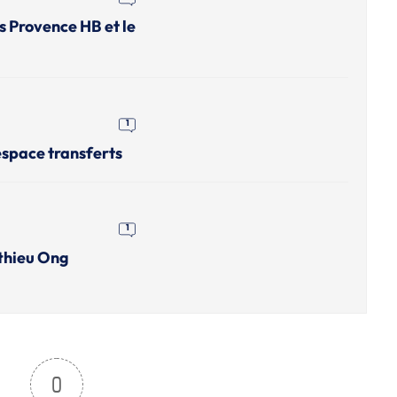
es Provence HB et le
1
'espace transferts
1
atthieu Ong
0