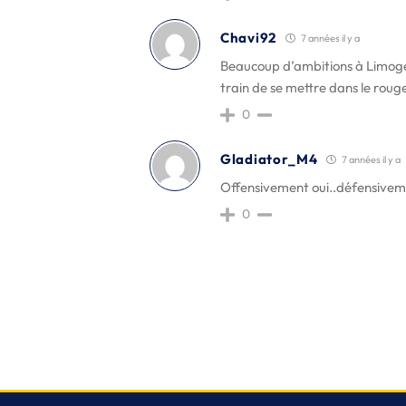
Chavi92
7 années il y a
Beaucoup d’ambitions à Limoges.
train de se mettre dans le roug
0
Gladiator_M4
7 années il y a
Offensivement oui..défensivemen
0