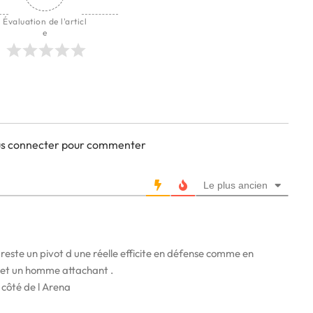
Évaluation de l'articl
e
ous connecter pour commenter
Le plus ancien
 reste un pivot d une réelle efficite en défense comme en
r et un homme attachant .
 côté de l Arena