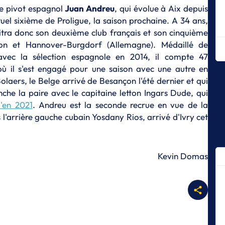
le pivot espagnol
Juan Andreu
, qui évolue à Aix depuis
P
tuel sixième de Proligue, la saison prochaine. A 34 ans,
Ca
aitra donc son deuxième club français et son cinquième
po
Leon et Hannover-Burgdorf (Allemagne). Médaillé de
P
vec la sélection espagnole en 2014, il compte 47
Iv
où il s'est engagé pour une saison avec une autre en
av
olaers, le Belge arrivé de Besançon l'été dernier et qui
P
nche la paire avec le capitaine letton Ingars Dude, qui
Iv
u'en 2021
. Andreu est la seconde recrue en vue de la
se
l'arrière gauche cubain Yosdany Rios, arrivé d'Ivry cet
P
Sa
ty
Kevin Domas
P
Te
mi
po
P
Iv