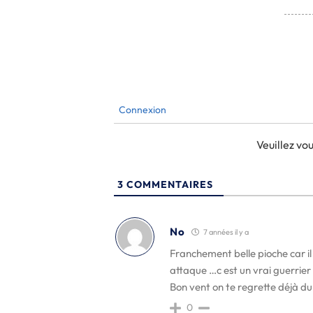
Connexion
Veuillez v
3
COMMENTAIRES
No
7 années il y a
Franchement belle pioche car il
attaque …c est un vrai guerrie
Bon vent on te regrette déjà du
0