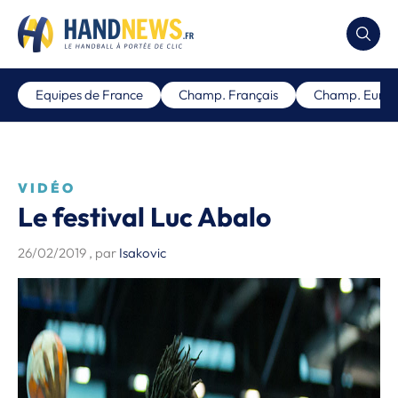
Equipes de France
Champ. Français
Champ. Euro
VIDÉO
Le festival Luc Abalo
26/02/2019
, par
Isakovic