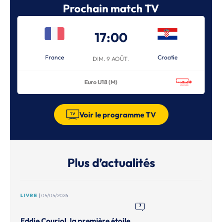
Prochain match TV
17:00
France
Croatie
DIM. 9 AOÛT.
Euro U18 (M)
Voir le programme TV
Plus d’actualités
LIVRE
| 05/05/2026
7
Eddie Couriol, la première étoile