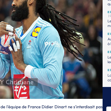
qu
E
|
Le
mo
E
Au
à 
E
Le
le
E
L
c
E
Le
E
 de l'équipe de France Didier Dinart ne s'interdisait pas
Dé