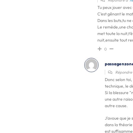
Répondre à
n
Tu peux jouer avec 
C’est gênant le mati
Dans les buts,tu ne
Le remède,une chaus
met toute la nuit,t
nuit,ensuite tout r
0
passagenzon
Répondre
Donc selon toi, 
technique, le d
Si la blessure "
une autre raiso
autre cause.
J'avoue que je 
dans la théorie
est suffisamme