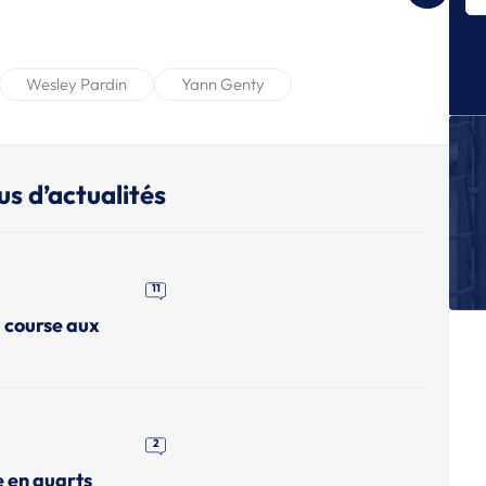
Le
E
Le
Wesley Pardin
Yann Genty
E
Le
fi
E
us d’actualités
Le
M
E
Le
11
gr
a course aux
q
2
e en quarts