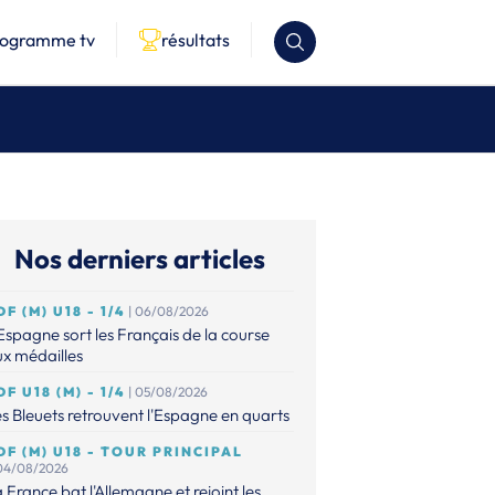
rogramme tv
résultats
Nos derniers articles
DF (M) U18 - 1/4
| 06/08/2026
Espagne sort les Français de la course
x médailles
DF U18 (M) - 1/4
| 05/08/2026
s Bleuets retrouvent l'Espagne en quarts
DF (M) U18 - TOUR PRINCIPAL
 04/08/2026
 France bat l'Allemagne et rejoint les