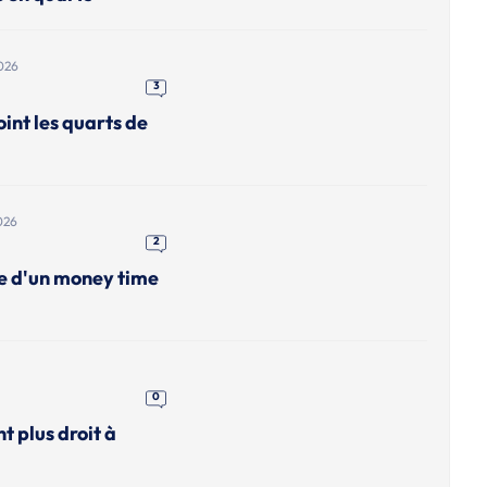
026
3
int les quarts de
026
2
me d'un money time
0
nt plus droit à