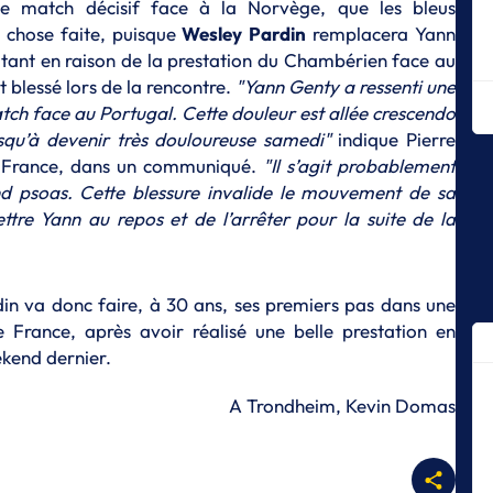
m
e match décisif face à la Norvège, que les bleus
t chose faite, puisque
Wesley Pardin
remplacera Yann
E
 tant en raison de la prestation du Chambérien face au
Le
F
t blessé lors de la rencontre.
"Yann Genty a ressenti une
atch face au Portugal. Cette douleur est allée crescendo
E
squ’à devenir très douloureuse samedi"
indique Pierre
La
de France, dans un communiqué.
"Il s’agit probablement
E
nd psoas. Cette blessure invalide le mouvement de sa
Le
ettre Yann au repos et de l’arrêter pour la suite de la
E
Le
de
in va donc faire, à 30 ans, ses premiers pas dans une
E
 France, après avoir réalisé une belle prestation en
Le
kend dernier.
E
T
A Trondheim, Kevin Domas
Pe
U
E