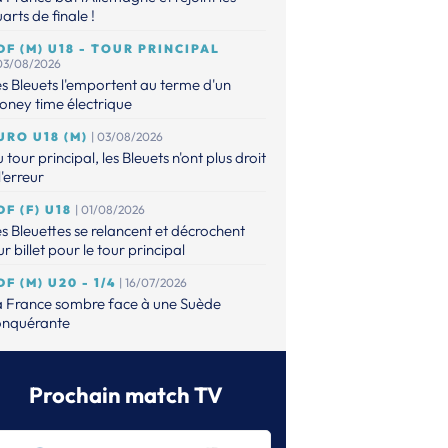
arts de finale !
DF (M) U18 - TOUR PRINCIPAL
 03/08/2026
s Bleuets l'emportent au terme d'un
ney time électrique
URO U18 (M)
| 03/08/2026
 tour principal, les Bleuets n'ont plus droit
l'erreur
DF (F) U18
| 01/08/2026
s Bleuettes se relancent et décrochent
ur billet pour le tour principal
DF (M) U20 - 1/4
| 16/07/2026
a France sombre face à une Suède
onquérante
URO (M) U20
| 14/07/2026
s Bleuets contre la Suède en quarts !
Prochain match TV
DF (M) - U20
| 14/07/2026
faits, les Bleuets n'ont plus leur destin en