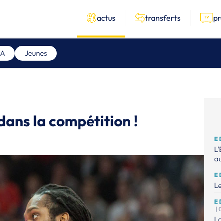
actus
transferts
p
 A
Jeunes
dans la compétition !
E
L'
au
E
Le
E
|
La