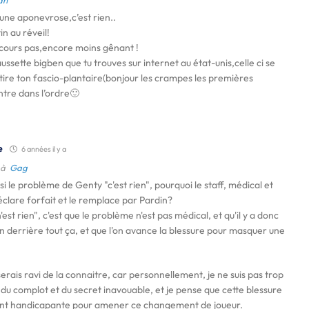
an
une aponevrose,c’est rien..
n au réveil!
 cours pas,encore moins gênant !
sette bigben que tu trouves sur internet au état-unis,celle ci se
’étire ton fascio-plantaire(bonjour les crampes les premières
entre dans l’ordre🙂
e
6 années il y a
 à
Gag
si le problème de Genty "c'est rien", pourquoi le staff, médical et
éclare forfait et le remplace par Pardin?
n'est rien", c'est que le problème n'est pas médical, et qu'il y a donc
n derrière tout ça, et que l'on avance la blessure pour masquer une
serais ravi de la connaitre, car personnellement, je ne suis pas trop
 du complot et du secret inavouable, et je pense que cette blessure
nt handicapante pour amener ce changement de joueur.