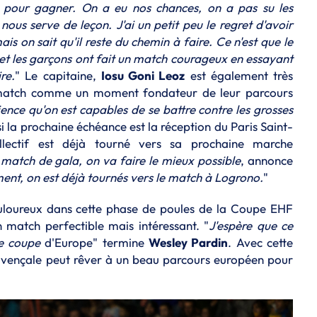
ns pour gagner. On a eu nos chances, on a pas su les
 nous serve de leçon. J'ai un petit peu le regret d'avoir
mais on sait qu'il reste du chemin à faire. Ce n'est que le
et les garçons ont fait un match courageux en essayant
re.
" Le capitaine,
Iosu Goni Leoz
est également très
e match comme un moment fondateur de leur parcours
ience qu'on est capables de se battre contre les grosses
 si la prochaine échéance est la réception du Paris Saint-
llectif est déjà tourné vers sa prochaine marche
 match de gala, on va faire le mieux possible
, annonce
ent, on est déjà tournés vers le match à Logrono.
"
uloureux dans cette phase de poules de la Coupe EHF
n match perfectible mais intéressant. "
J'espère que ce
te coupe
d'Europe" termine
Wesley Pardin
. Avec cette
rovençale peut rêver à un beau parcours européen pour