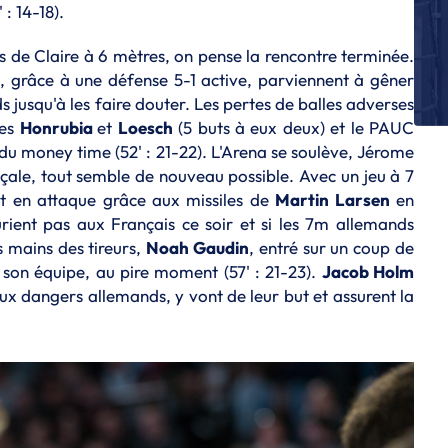
: 14-18).
E
D
pu
 de Claire à 6 mètres, on pense la rencontre terminée.
ux, grâce à une défense 5-1 active, parviennent à gêner
E
 jusqu'à les faire douter. Les pertes de balles adverses
Th
hes
Honrubia
et
Loesch
(5 buts à eux deux) et le PAUC
fi
 du money time (52' : 21-22). L'Arena se soulève, Jérome
E
ale, tout semble de nouveau possible. Avec un jeu à 7
Le
nt en attaque grâce aux missiles de
Martin Larsen
en
w
urient pas aux Français ce soir et si les 7m allemands
L
s mains des tireurs,
Noah Gaudin
, entré sur un coup de
Li
son équipe, au pire moment (57' : 21-23).
Jacob Holm
êt
aux dangers allemands, y vont de leur but et assurent la
E
Cl
di
fa