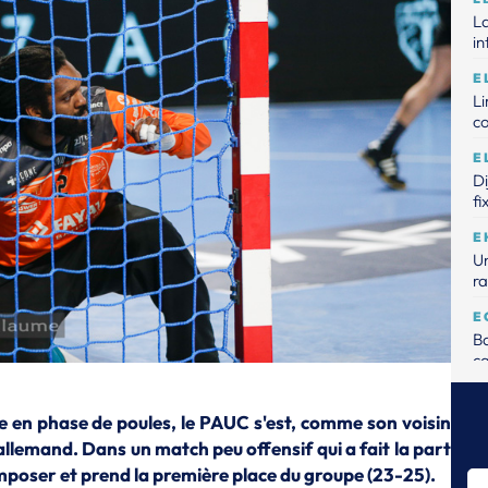
La
in
E
L
c
E
D
fi
E
Un
ra
E
Ba
ca
E
Me
e en phase de poules, le PAUC s'est, comme son voisin
de
 allemand. Dans un match peu offensif qui a fait la part
'imposer et prend la première place du groupe (23-25).
E