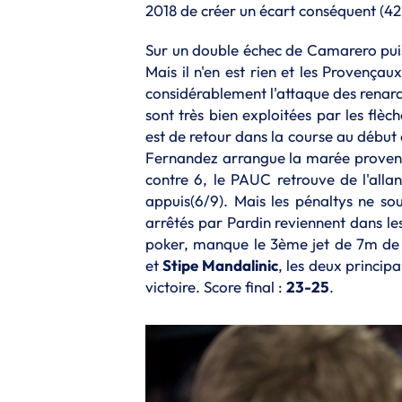
2018 de créer un écart conséquent (42' 
Sur un double échec de Camarero puis
Mais il n'en est rien et les Provença
considérablement l'attaque des renards
sont très bien exploitées par les flèc
est de retour dans la course au début
Fernandez arrangue la marée provenç
contre 6, le PAUC retrouve de l'alla
appuis(6/9). Mais les pénaltys ne so
arrêtés par Pardin reviennent dans le
poker, manque le 3ème jet de 7m de 
et
Stipe Mandalinic
, les deux princip
victoire. Score final :
23-25
.