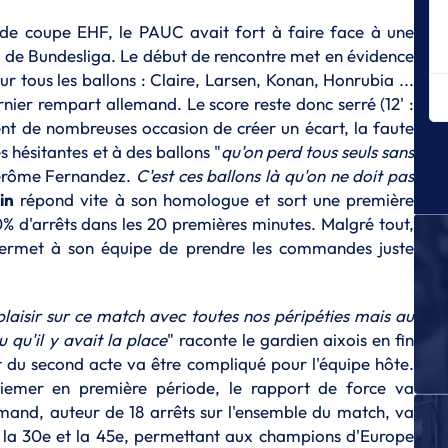
Mo
de coupe EHF, le PAUC avait fort à faire face à une
E
e de Bundesliga. Le début de rencontre met en évidence
Me
sur tous les ballons : Claire, Larsen, Konan, Honrubia ...
Ki
rnier rempart allemand. Le score reste donc serré (12' :
E
uent de nombreuses occasion de créer un écart, la faute
Mo
 hésitantes et à des ballons "
qu'on perd tous seuls sans
L
Jérôme Fernandez.
C'est ces ballons là qu'on ne doit pas
Ju
in
répond vite à son homologue et sort une première
sa
 d'arrêts dans les 20 premières minutes. Malgré tout,
E
rmet à son équipe de prendre les commandes juste
Di
c
plaisir sur ce match avec toutes nos péripéties mais au
E
Sé
u qu'il y avait la place
" raconte le gardien aixois en fin
in
 du second acte va être compliqué pour l'équipe hôte.
 Ziemer en première période, le rapport de force va
E
Th
emand, auteur de 18 arrêts sur l'ensemble du match, va
rê
tre la 30e et la 45e, permettant aux champions d'Europe