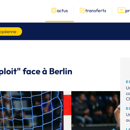
actus
transferts
p
ropéenne
ploit" face à Berlin
E
Un
c
C
E
Un
au
L