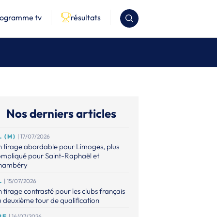
rogramme tv
résultats
Nos derniers articles
L (M)
| 17/07/2026
 tirage abordable pour Limoges, plus
ompliqué pour Saint-Raphaël et
hambéry
L
| 15/07/2026
 tirage contrasté pour les clubs français
 deuxième tour de qualification
BE
| 14/07/2026