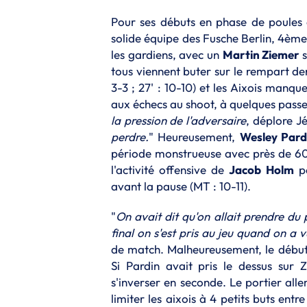
Pour ses débuts en phase de poules 
solide équipe des Fusche Berlin, 4èm
les gardiens, avec un
Martin Ziemer
tous viennent buter sur le rempart de
3-3 ; 27' : 10-10) et les Aixois manq
aux échecs au shoot, à quelques passes
la pression de l'adversaire
, déplore 
perdre.
" Heureusement,
Wesley Pard
période monstrueuse avec près de 60%
l'activité offensive de
Jacob Holm
pe
avant la pause (MT : 10-11).
"
On avait dit qu'on allait prendre du 
final on s'est pris au jeu quand on a v
de match. Malheureusement, le début
Si Pardin avait pris le dessus sur
s'inverser en seconde. Le portier all
limiter les aixois à 4 petits buts en