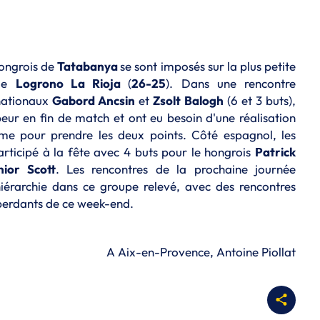
hongrois de
Tatabanya
se sont imposés sur la plus petite
 de
Logrono La Rioja
(
26-25
). Dans une rencontre
nationaux
Gabord Ancsin
et
Zsolt
Balogh
(6 et 3 buts),
eur en fin de match et ont eu besoin d'une réalisation
e pour prendre les deux points. Côté espagnol, les
articipé à la fête avec 4 buts pour le hongrois
Patrick
nior Scott
. Les rencontres de la prochaine journée
hiérarchie dans ce groupe relevé, avec des rencontres
 perdants de ce week-end.
A Aix-en-Provence, Antoine Piollat