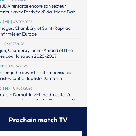
 JDA renforce encore son secteur
térieur avec l’arrivée d’Ida-Marie Dahl
L (M)
| 07/07/2026
imoges, Chambéry et Saint-Raphaël
onfirmés en Europe
L
| 06/07/2026
ijon, Chambray, Saint-Amand et Nice
xés pour la saison 2026-2027
HF
| 03/06/2026
e enquête ouverte suite aux insultes
cistes contre Baptiste Damatrin
C (M)
| 01/06/2026
ptiste Damatrin victime d'insultes à
ractère raciste en finale d'European Cup
L (M)
| 31/05/2026
lsungen s’offre le premier titre européen
Prochain match TV
 son histoire
L (M)
| 31/05/2026