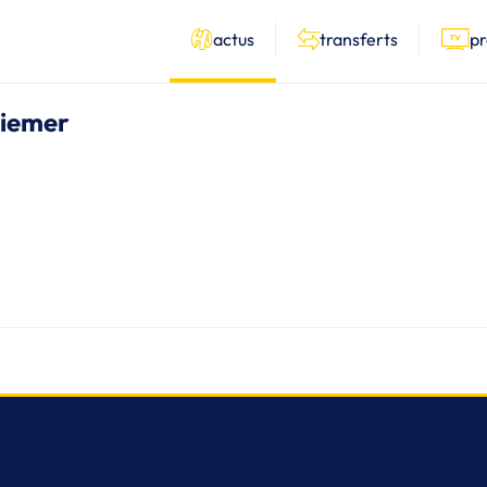
actus
transferts
p
 Ziemer