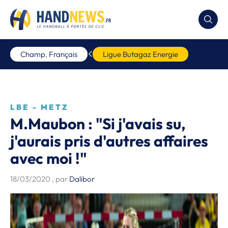
Champ. Français
Ligue Butagaz Energie
LBE - METZ
M.Maubon : "Si j'avais su,
j'aurais pris d'autres affaires
avec moi !"
18/03/2020
, par
Dalibor