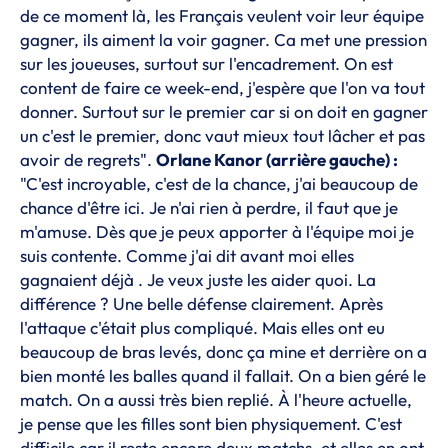
de ce moment là, les Français veulent voir leur équipe
gagner, ils aiment la voir gagner. Ca met une pression
sur les joueuses, surtout sur l'encadrement. On est
content de faire ce week-end, j'espère que l'on va tout
donner. Surtout sur le premier car si on doit en gagner
un c'est le premier, donc vaut mieux tout lâcher et pas
avoir de regrets".
Orlane Kanor (arrière gauche) :
"C'est incroyable, c'est de la chance, j'ai beaucoup de
chance d'être ici. Je n'ai rien à perdre, il faut que je
m'amuse. Dès que je peux apporter à l'équipe moi je
suis contente. Comme j'ai dit avant moi elles
gagnaient déjà . Je veux juste les aider quoi. La
différence ? Une belle défense clairement. Après
l'attaque c'était plus compliqué. Mais elles ont eu
beaucoup de bras levés, donc ça mine et derrière on a
bien monté les balles quand il fallait. On a bien géré le
match. On a aussi très bien replié. À l'heure actuelle,
je pense que les filles sont bien physiquement. C'est
difficile car il reste encore deux matchs, et elles en ont