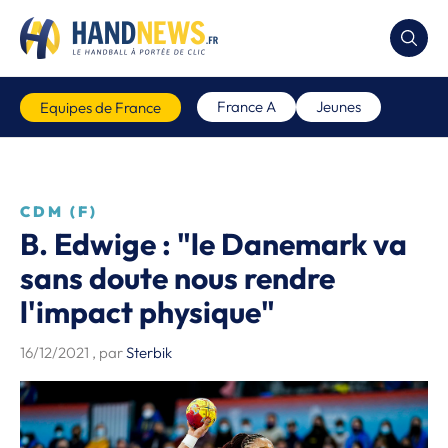
France A
Jeunes
Equipes de France
CDM (F)
B. Edwige : "le Danemark va
sans doute nous rendre
l'impact physique"
16/12/2021
, par
Sterbik