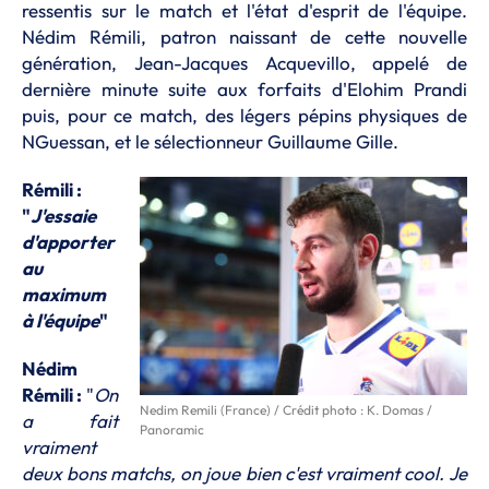
ressentis sur le match et l'état d'esprit de l'équipe.
Nédim Rémili, patron naissant de cette nouvelle
génération, Jean-Jacques Acquevillo, appelé de
dernière minute suite aux forfaits d'Elohim Prandi
puis, pour ce match, des légers pépins physiques de
NGuessan, et le sélectionneur Guillaume Gille.
Rémili :
"
J'essaie
d'apporter
au
maximum
à l'équipe
"
Nédim
Rémili :
"
On
Nedim Remili (France) / Crédit photo : K. Domas /
a fait
Panoramic
vraiment
deux bons matchs, on joue bien c'est vraiment cool. Je