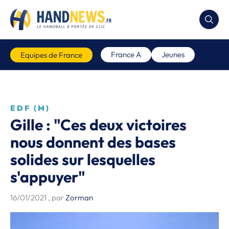
France A
Jeunes
Equipes de France
EDF (M)
Gille : "Ces deux victoires
nous donnent des bases
solides sur lesquelles
s'appuyer"
16/01/2021
, par
Zorman