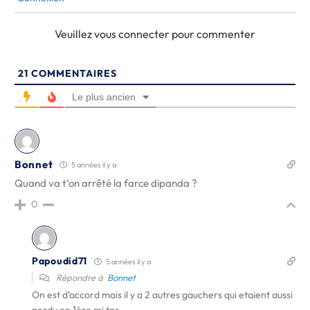
Veuillez vous connecter pour commenter
21
COMMENTAIRES
Le plus ancien
Bonnet
5 années il y a
Quand va t’on arrêté la farce dipanda ?
0
Papoudid71
5 années il y a
Répondre à
Bonnet
On est d’accord mais il y a 2 autres gauchers qui etaient aussi
perdu en 1ère mi tps …