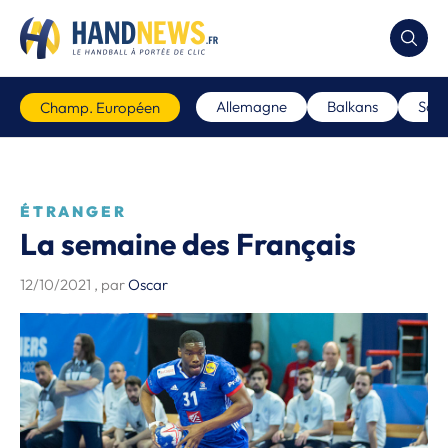
Allemagne
Balkans
Scan
Champ. Européen
ÉTRANGER
La semaine des Français
12/10/2021
, par
Oscar