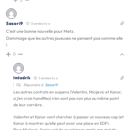
0
Sasori9
3 années il y a
C'est une bonne nouvelle pour Metz.
Dommage que les autres joueuses ne pensent pas comme elle
!
0
Imladrik
3 années il y a
Répondre à
Sasori9
Les autres contrats en suspens (Valentini, Micijevic et Kanor,
si j’en crois handfiles) n’en sont pas non plus au même point
de leur carrière.
Valentini et Kanor vont chercher à passer un nouveau cap (et
Kanor à montrer qu’elle peut avoir une place en EDF).
Pour Micijevic, l’enjeu est de se relancer après pas mal de