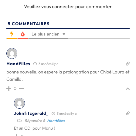
Veuillez vous connecter pour commenter
5
COMMENTAIRES
Le plus ancien
Handfilles
3 années il y a
bonne nouvelle. on espere la prolongation pour Chloé Laura et
Camilla.
0
Johnfitzgerald_
3 années il y a
Répondre à
Handfilles
Et un CDI pour Manu !